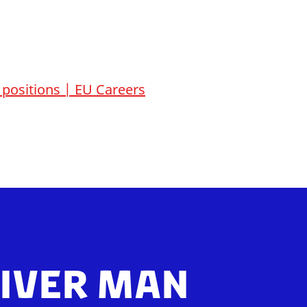
 positions | EU Careers
iver man