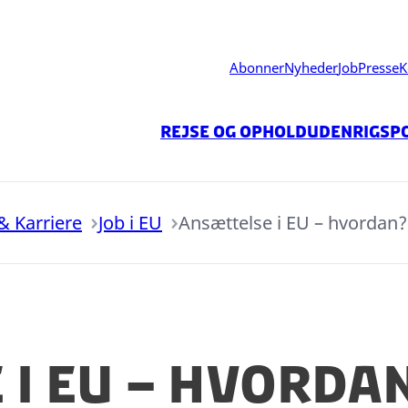
Abonner
Nyheder
Job
Presse
K
Rejse og ophold
Udenrigspo
& Karriere
Job i EU
Ansættelse i EU – hvordan?
 i EU – hvorda