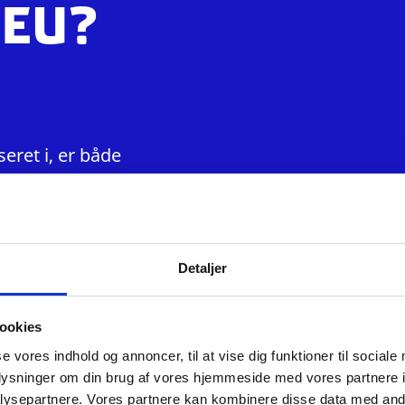
 EU?
seret i, er både
svilkårene de samme,
ttelse ved EU’s
sprøven.
Detaljer
adgangsprøver for de
ookies
ister, sprogfolk og
se vores indhold og annoncer, til at vise dig funktioner til sociale
es efter behov en
oplysninger om din brug af vores hjemmeside med vores partnere i
ysepartnere. Vores partnere kan kombinere disse data med andr