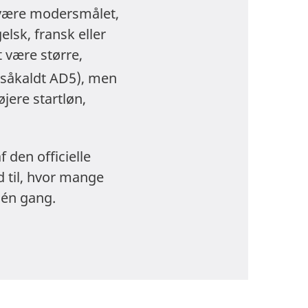
t være modersmålet,
lsk, fransk eller
t være større,
(såkaldt AD5), men
øjere startløn,
 den officielle
 til, hvor mange
 én gang.