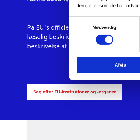
dem, eller som de har indsaml
S
På EU's officielle dansksprogede hjemm
Nødvendig
a
m
læselig beskrivelse af den institutionel
t
beskrivelse af hver enkelt institution
y
k
Afvis
k
e
v
a
Søg efter EU-institutioner og -organer
l
g