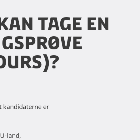
kan tage en
gsprøve
ours)?
at kandidaterne er
EU-land,