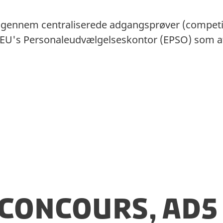
s gennem centraliserede adgangsprøver (competit
r EU's Personaleudvælgelseskontor (EPSO) som a
 Concours, AD5