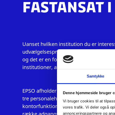
fastansat i
Uanset hvilken institution du er interes
udvælgelsesproceduren og ansættelse
og det er en forudsætning for fastansæ
institutioner, at du har bestået adgang
Samtykke
EPSO afholder som hovedregel årligt 
Denne hjemmeside bruger c
tre personalehovedgrupper: AC-general
Vi bruger cookies til at tilpas
kontorfunktionærer. Herudover udskriv
vores trafik. Vi deler også 
række adgangsprøver for specialister.
annonceringspartnere og anal