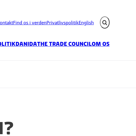
ontakt
Find os i verden
Privatlivspolitik
English
Fold søgefelt ud
litik
Danida
The Trade Council
Om os
n?