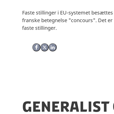
Faste stillinger i EU-systemet besætte
franske betegnelse "concours". Det e
faste stillinger.
Del på Facebook
Del på X (Twitter)
Del på LinkedIn
Generalist