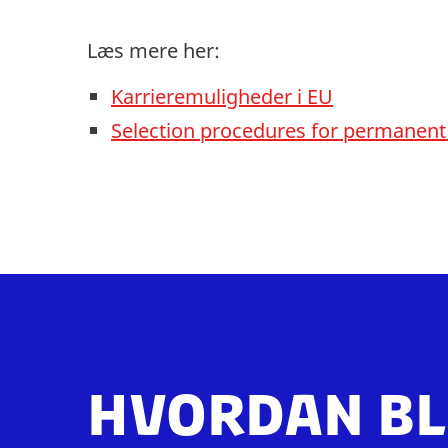
Læs mere her:
Karrieremuligheder i EU
Selection procedures for permanent
Hvordan bl