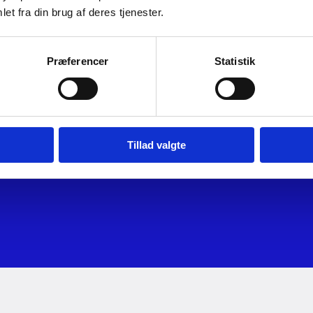
et fra din brug af deres tjenester.
eside findes en let
Præferencer
Statistik
le struktur, samt
 og dets arbejdsområde.
Tillad valgte