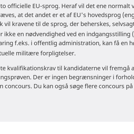
to officielle EU-sprog. Heraf vil det ene normal
æves, at det andet er et af EU's hovedsprog (enge
k vil kravene til de sprog, der beherskes, selvsag
er ikke en nødvendighed ved en indgangsstilling 
ing f.eks. i offentlig administration, kan få en h
uelle militære forpligtelser.
e kvalifikationskrav til kandidaterne vil fremgå af
gsprøven. Der er ingen begrænsninger i forhold
n concours. Du kan også søge flere concours på