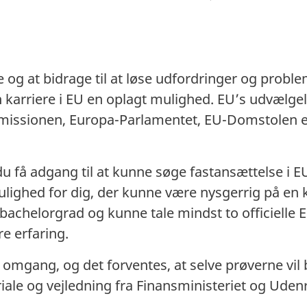
e og at bidrage til at løse udfordringer og probl
karriere i EU en oplagt mulighed. EU’s udvælgels
mmissionen, Europa-Parlamentet, EU-Domstolen ell
u få adgang til at kunne søge fastansættelse i EU’
ghed for dig, der kunne være nysgerrig på en kar
bachelorgrad og kunne tale mindst to officielle 
re erfaring.
omgang, og det forventes, at selve prøverne vil b
ale og vejledning fra Finansministeriet og Udenr