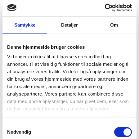
ændrede åbningstider d. 23. og 24. juni. Tirsdag
d. 23. juni: 09.00-11.30. Onsdag d. 24. juni:
Lukket. Ved akutte problemer kan du kontakte
udenrigsministeri...
Samtykke
Detaljer
Om
Danskerliste
Denne hjemmeside bruger cookies
06.05.2026
Vi bruger cookies til at tilpasse vores indhold og
Hold dig løbende opdateret på events og
annoncer, til at vise dig funktioner til sociale medier og til
nyheder med dansk islæt i Portugal ved at
at analysere vores trafik. Vi deler også oplysninger om
tilmelde dig ambassadens danskerliste.
din brug af vores hjemmeside med vores partnere inden
for sociale medier, annonceringspartnere og
analysepartnere. Vores partnere kan kombinere disse
Mulighed for genoptagelse af visse
data med andre oplysninger, du har givet dem, eller som
sager om tabt danskstatsborgerskab
de har indsamlet fra din brug af deres tjenester.
01.10.2024
Mulighed for genoptagelse af visse sager om
S
fortabelse af dansk statsborgerskab efter den
Nødvendig
a
tidligere § 7 i indfødsretsloven på baggrund af en