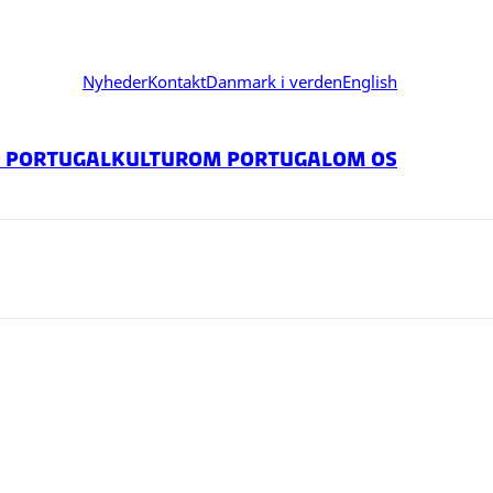
Nyheder
Kontakt
Danmark i verden
English
i Portugal
Kultur
Om Portugal
Om os