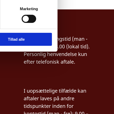
Marketing
Åbningstider
Offentlig åbningstid (man -
Tillad alle
fre): 10.00 – 13.00 (lokal tid).
Personlig henvendelse kun
efter telefonisk aftale.
I uopsættelige tilfælde kan
aftaler laves på andre
tidspunkter inden for
kontortid (man - fre): 9.00 –