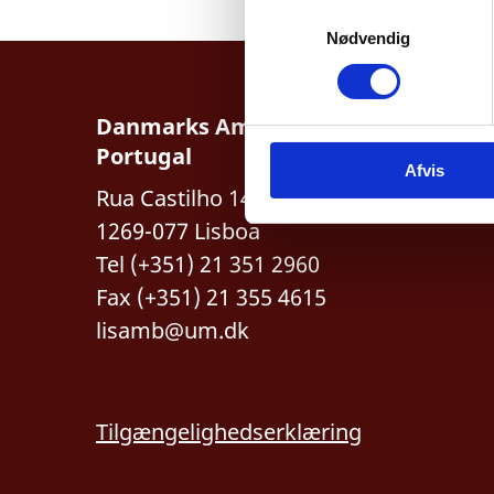
S
Nødvendig
a
m
t
y
Danmarks Ambassade,
k
Portugal
Afvis
k
Rua Castilho 14.C.3.
e
v
1269-077 Lisboa
a
Tel (+351) 21 351 2960
l
Fax (+351) 21 355 4615
g
lisamb@um.dk
Tilgængelighedserklæring