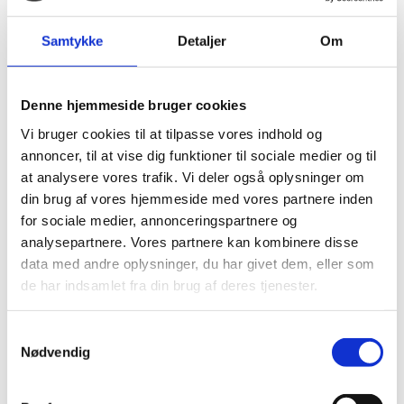
You can expect a response within three business
Samtykke
Detaljer
Om
days.
Click here to fill out our contact form
Denne hjemmeside bruger cookies
Vi bruger cookies til at tilpasse vores indhold og
annoncer, til at vise dig funktioner til sociale medier og til
at analysere vores trafik. Vi deler også oplysninger om
din brug af vores hjemmeside med vores partnere inden
for sociale medier, annonceringspartnere og
analysepartnere. Vores partnere kan kombinere disse
data med andre oplysninger, du har givet dem, eller som
Contact us
de har indsamlet fra din brug af deres tjenester.
The Trade Council tilbyder...
S
Nødvendig
a
m
Forretningskultur
t