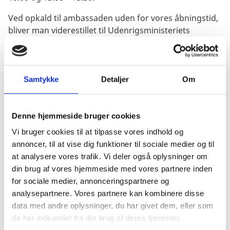
Ved opkald til ambassaden uden for vores åbningstid,
bliver man viderestillet til Udenrigsministeriets
døgnåbne borgerservicecenter.
Man kan kontakte Udenrigsministeriets døgnåbne
borgerservicecenter direkte på telefon +45 33 92 11
Samtykke
Detaljer
Om
12.
Denne hjemmeside bruger cookies
Kontakt ambassadens medarbejdere
Vi bruger cookies til at tilpasse vores indhold og
Ambassadør
annoncer, til at vise dig funktioner til sociale medier og til
Lars Steen Nielsen
at analysere vores trafik. Vi deler også oplysninger om
larnie@um.dk
din brug af vores hjemmeside med vores partnere inden
for sociale medier, annonceringspartnere og
analysepartnere. Vores partnere kan kombinere disse
Souschef
data med andre oplysninger, du har givet dem, eller som
de har indsamlet fra din brug af deres tjenester.
Erik Bering Poulsen