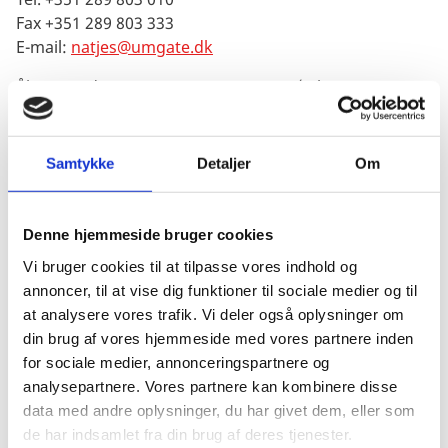
Fax +351 289 803 333
E-mail:
natjes@umgate.dk
Åbningstider: 9.30-13:00, 14.30-16.30 (juli og august:
10.00-13.00)
Language: Eng., Fr., Sp.
Samtykke
Detaljer
Om
Det danske konsulat i Funchal (Madeira)
Denne hjemmeside bruger cookies
Rua do Paiol 4
9000-642 Funchal
Vi bruger cookies til at tilpasse vores indhold og
Tel. +351 291 761 997
annoncer, til at vise dig funktioner til sociale medier og til
Fax +351 291 742 596
at analysere vores trafik. Vi deler også oplysninger om
E-mail:
ricdia@umgate.dk
din brug af vores hjemmeside med vores partnere inden
for sociale medier, annonceringspartnere og
Åbningstider: 09:00-18:00
analysepartnere. Vores partnere kan kombinere disse
Sprog: Eng.,Fr.,Sp.
data med andre oplysninger, du har givet dem, eller som
de har indsamlet fra din brug af deres tjenester.