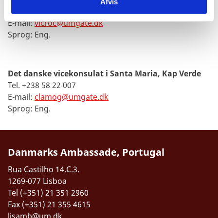
Afvis
Tel. +238 242 2662
E-mail:
vicroc@umgate.dk
Sprog: Eng.
Det danske vicekonsulat i Santa Maria, Kap Verde
Tel. +238 58 22 007
E-mail:
clamog@umgate.dk
Sprog: Eng.
Danmarks Ambassade, Portugal
Rua Castilho 14.C.3.
1269-077 Lisboa
Tel (+351) 21 351 2960
Fax (+351) 21 355 4615
lisamb@um.dk