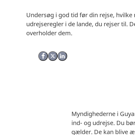
Undersøg i god tid før din rejse, hvilke
udrejseregler i de lande, du rejser til
overholder dem.
Del på Facebook
Del på X (Twitter)
Del på LinkedIn
Myndighederne i Guyan
ind- og udrejse. Du b
gælder. De kan blive æ