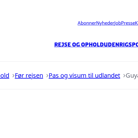
Abonner
Nyheder
Job
Presse
K
Rejse og ophold
Udenrigspo
hold
Før rejsen
Pas og visum til udlandet
Guy