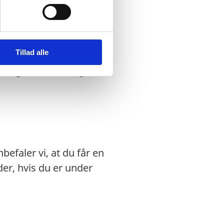
dansk nødpas eller et
ægtet indrejse.
Tillad alle
 regler for ind- og
efaler vi, at du får en
r, hvis du er under