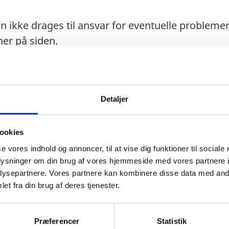
n ikke drages til ansvar for eventuelle probleme
er på siden.
Detaljer
maks. 90 dage).
ookies
se vores indhold og annoncer, til at vise dig funktioner til sociale
oplysninger om din brug af vores hjemmeside med vores partnere i
ysepartnere. Vores partnere kan kombinere disse data med andr
gt mindst 6 måneder ud over opholdets varighed.
et fra din brug af deres tjenester.
lysninger om pasregler for danskeres indrejse i G
Guyanas ambassade i Bruxelles for oplysninger om
Præferencer
Statistik