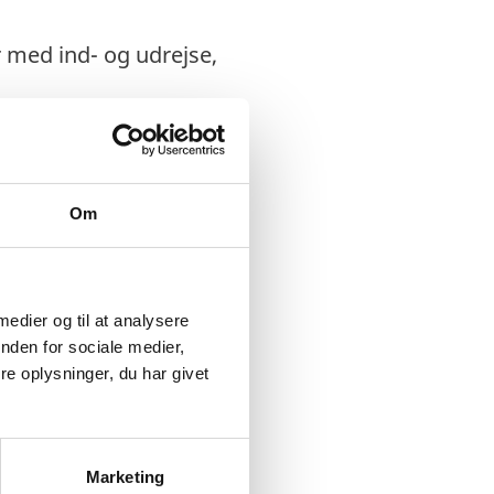
r med ind- og udrejse,
Om
 medier og til at analysere
nden for sociale medier,
e oplysninger, du har givet
uyana. Du anbefales i
 dette. Kontakt til
Marketing