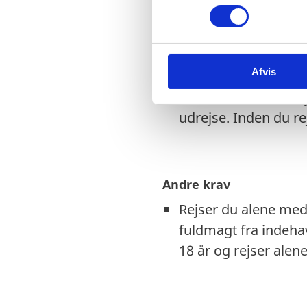
ambassaden finder
m
t
Tjek på forhånd om e
y
EU-nødpas. Kontakt
k
Visse viseringer og 
Afvis
k
e
Hvis du har dansk f
v
udrejse. Inden du r
a
l
g
Andre krav
Rejser du alene med 
fuldmagt fra indeh
18 år og rejser ale