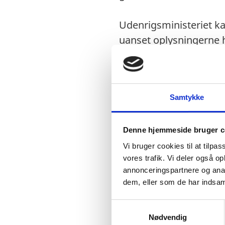
Udenrigsministeriet ka
uanset oplysningerne h
Visum
Samtykke
Visumfrit (ophold i 
Denne hjemmeside bruger c
Vi bruger cookies til at tilpas
vores trafik. Vi deler også 
Pas
annonceringspartnere og anal
Pas skal være gyldi
dem, eller som de har indsaml
Vi har ikke flere op
S
stedet at kontakte 
Nødvendig
a