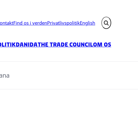
ontakt
Find os i verden
Privatlivspolitik
English
Fold søgefelt ud
litik
Danida
The Trade Council
Om os
ana