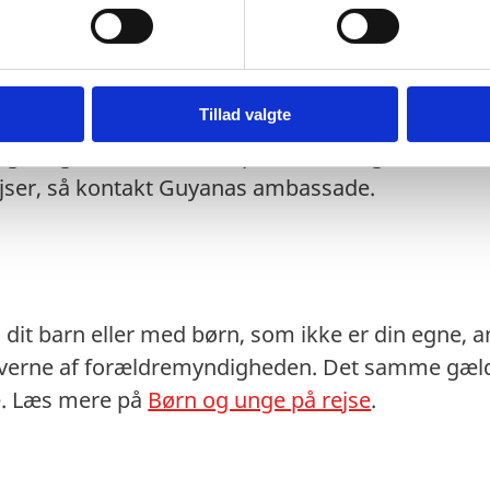
 du
her
.
t eventuelt transitland på rejsen anerkender et 
 transitlandets ambassade.
stempler i dit pas kan medføre, at du kan blive n
Tillad valgte
lygtninge- eller fremmedpas, kan der gælde andre
ejser, så kontakt Guyanas ambassade.
dit barn eller med børn, som ikke er din egne, anb
averne af forældremyndigheden. Det samme gælde
ne. Læs mere på
Børn og unge på rejse
.