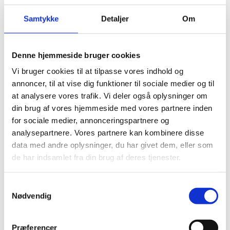
Hvis dit dokument er udstedt i et land, der har tiltrådt
Samtykke
Detaljer
Om
Apostille-konventionen, skal dit dokument påtegnes
med en Apostille fra den kompetente myndighed i det
pågældende land. Den kompetente myndighed er som
Denne hjemmeside bruger cookies
regel Udenrigsministeriet i landet. Dokumenter,
Vi bruger cookies til at tilpasse vores indhold og
påtegnet med en Apostille, kan anvendes i alle lande,
annoncer, til at vise dig funktioner til sociale medier og til
der har tiltrådt Apostille-konventionen.
at analysere vores trafik. Vi deler også oplysninger om
din brug af vores hjemmeside med vores partnere inden
Du kan finde en liste over de lande, som har tiltrådt
for sociale medier, annonceringspartnere og
Apostille-konventionen
her
.
analysepartnere. Vores partnere kan kombinere disse
data med andre oplysninger, du har givet dem, eller som
Legalisering af dokumenter udstedt i lande
de har indsamlet fra din brug af deres tjenester.
der ikke har tiltrådt Apostille-konventionen
Hvis dit dokument er udstedt i et land, som ikke har
S
Nødvendig
tiltrådt Apostille-konventionen, bør dit dokument først
a
legaliseres af Udenrigsministeriet i det pågældende
m
land, hvor dokumentet er udstedt og derefter af den
t
Præferencer