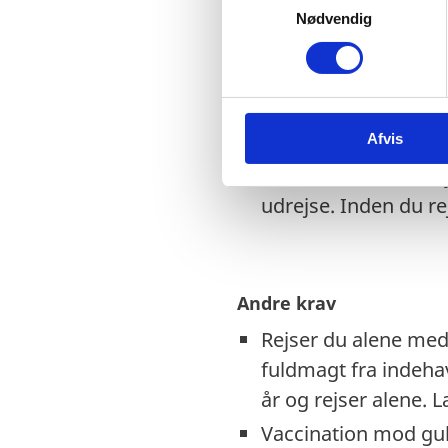
stedet at kontakte 
Nødvendig
a
Kontakt til ambass
m
t
Tjek på forhånd om e
y
EU-nødpas. Kontakt
k
Visse viseringer og 
Afvis
k
e
Hvis du har dansk f
v
udrejse. Inden du r
a
l
g
Andre krav
Rejser du alene med 
fuldmagt fra indeha
år og rejser alene.
Vaccination mod gul 