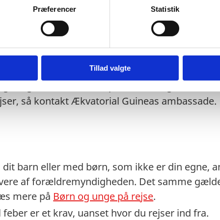
Ækvatorial Guineas ambassade i Bruxelles for opl
Præferencer
Statistik
aden
finder du her
.
t eventuelt transitland på rejsen anerkender et 
 transitlandets ambassade.
stempler i dit pas kan medføre, at du kan blive n
Tillad valgte
lygtninge- eller fremmedpas, kan der gælde andre
ejser, så kontakt Ækvatorial Guineas ambassade.
dit barn eller med børn, som ikke er din egne, anb
vere af forældremyndigheden. Det samme gælder
 Læs mere på
Børn og unge på rejse
.
feber er et krav, uanset hvor du rejser ind fra.