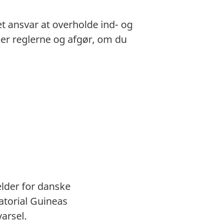
et ansvar at overholde ind- og
gger reglerne og afgør, om du
ælder for danske
atorial Guineas
varsel.