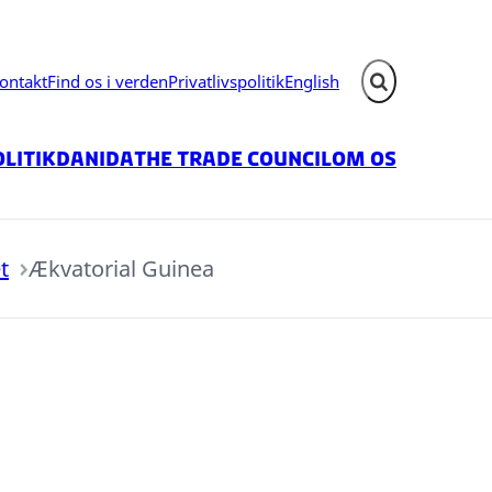
ontakt
Find os i verden
Privatlivspolitik
English
Fold søgefelt ud
litik
Danida
The Trade Council
Om os
t
Ækvatorial Guinea