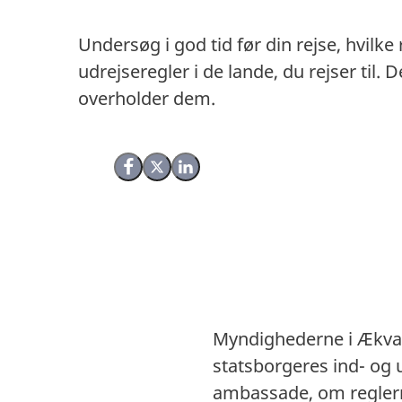
Undersøg i god tid før din rejse, hvilke
udrejseregler i de lande, du rejser til
overholder dem.
Del på Facebook
Del på X (Twitter)
Del på LinkedIn
Myndighederne i Ækvato
statsborgeres ind- og 
ambassade, om reglern