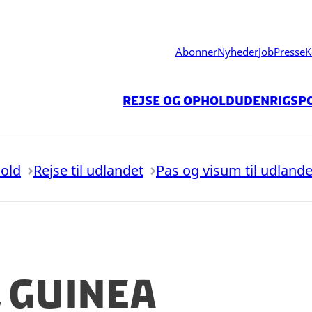
Abonner
Nyheder
Job
Presse
K
Rejse og ophold
Udenrigspo
hold
Rejse til udlandet
Pas og visum til udlande
 Guinea