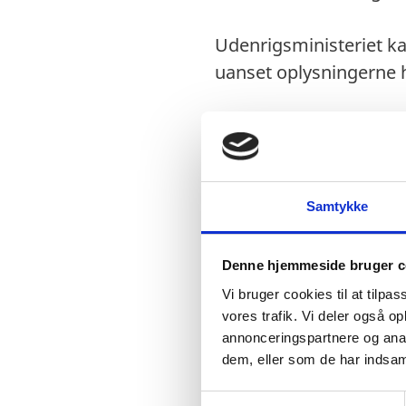
Udenrigsministeriet ka
uanset oplysningerne h
Visum
Visumpligt. Visum 
Samtykke
Denne hjemmeside bruger c
Pas
Vi bruger cookies til at tilpas
vores trafik. Vi deler også 
Pas skal være gyldi
annonceringspartnere og anal
Passet må ikke være
dem, eller som de har indsaml
Vi har ikke flere op
S