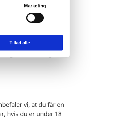
ysninger om dette.
Marketing
dansk nødpas eller et
ægtet indrejse.
Tillad alle
 regler for ind- og
efaler vi, at du får en
, hvis du er under 18