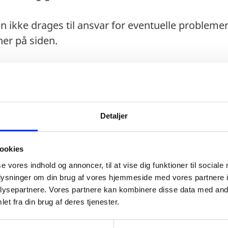
n ikke drages til ansvar for eventuelle probleme
er på siden.
kan søges
online
eller ved Ækvatorial Guineas amb
Detaljer
ookies
se vores indhold og annoncer, til at vise dig funktioner til sociale
oplysninger om din brug af vores hjemmeside med vores partnere i
gt 6 måneder ved indrejse.
ysepartnere. Vores partnere kan kombinere disse data med andr
 beskadiget.
et fra din brug af deres tjenester.
lysninger om pasregler for danskeres indrejse i G