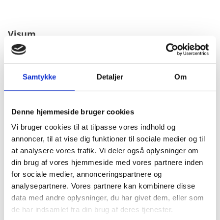
Visum
Visumpligt. Vi har ikke yderligere oplysninger om
visumregler for danskeres indrejse i Den
Centralafrikanske Republik. Du anbefales i stedet at
Samtykke
Detaljer
Om
kontakte landets ambassade i Bruxelles.
Kontaktoplysninger finder du her
.
Denne hjemmeside bruger cookies
Vi bruger cookies til at tilpasse vores indhold og
annoncer, til at vise dig funktioner til sociale medier og til
Pas
at analysere vores trafik. Vi deler også oplysninger om
Pas skal være gyldigt i mindst 6 måneder ved
din brug af vores hjemmeside med vores partnere inden
indrejse.
for sociale medier, annonceringspartnere og
Passet må ikke være beskadiget.
analysepartnere. Vores partnere kan kombinere disse
Forlænget danske pas: Ingen information. Du
data med andre oplysninger, du har givet dem, eller som
anbefales i stedet at kontakte landets ambassade i
de har indsamlet fra din brug af deres tjenester.