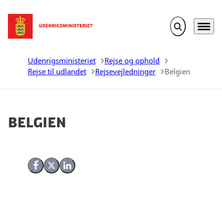
Fold søgefelt u
Menu
Gå til forsiden
Udenrigsministeriet
Rejse og ophold
Rejse til udlandet
Rejsevejledninger
Belgien
Belgien
Del på Facebook
Del på X (Twitter)
Del på LinkedIn