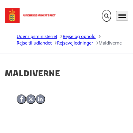
Fold søgefelt u
Menu
Gå til forsiden
Udenrigsministeriet
Rejse og ophold
Rejse til udlandet
Rejsevejledninger
Maldiverne
Maldiverne
Del på Facebook
Del på X (Twitter)
Del på LinkedIn