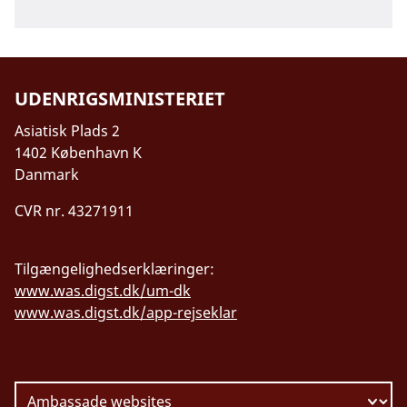
Du skal altid kunne vise gyldigt billed-ID.
Du
bør altid have dit pas på dig og have en kopi
af dit pas opbevaret et sikkert sted eller
UDENRIGSMINISTERIET
omvendt.
Asiatisk Plads 2
1402 København K
Danmark
CVR nr. 43271911
Tilgængelighedserklæringer:
www.was.digst.dk/um-dk
www.was.digst.dk/app-rejseklar