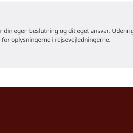
ldække skuldre og knæ. Ved religiøse helligdomme
om på din påklædning.
er din egen beslutning og dit eget ansvar. Udenri
at praktisere andre religioner end islam på offentl
 for oplysningerne i rejsevejledningerne.
opfordre andre til at konvertere fra islam til andre
øse ikke-islamiske tekster må kun medbringes til
å, at det er ulovligt at filme, fotografere og de
andlinger. Det er ulovligt at fotografere eller fil
ger og militære anlæg. Deling af falske eller vil
hedsmæssige forhold er også ulovligt. Fotografer
af fremmede uden deres tilladelse er forbudt. F
e landet uden forudgående registrering og særlig 
delse, bøde og fængselsstraf under vanskelige fo
lsen både via fastnet og mobiltelefon kan være u