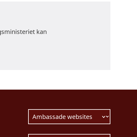
 bør du altid være
gsministeriet kan
ige steder. Det er
 religioner eller til
 eget brug.
le materiale, der
me paladser,
dledende oplysninger
ing og
lyvning med droner
tilladelse. Du
rhold.
stabil uden for de