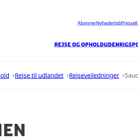
Abonner
Nyheder
Job
Presse
K
Rejse og ophold
Udenrigspo
hold
Rejse til udlandet
Rejsevejledninger
Saud
ien