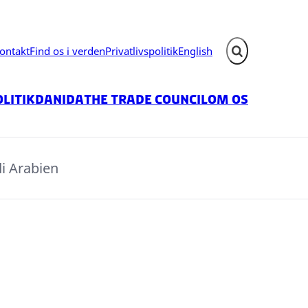
ontakt
Find os i verden
Privatlivspolitik
English
Fold søgefelt ud
litik
Danida
The Trade Council
Om os
i Arabien