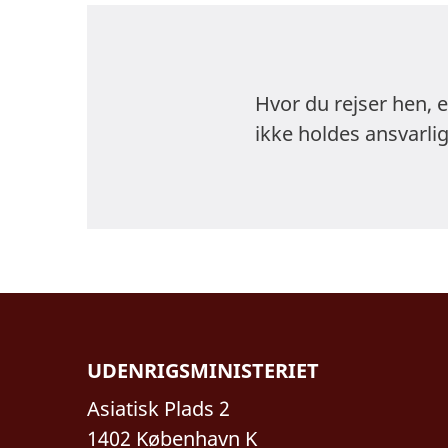
kvinder skal ti
ekstra opmærks
Hvor du rejser hen, 
Det er ulovligt 
ikke holdes ansvarlig
også ulovligt at 
ateisme. Religi
Vær opmærksom p
viser militære h
regeringsbygnin
om bl.a. sikker
videooptagelse 
er forbudt i hel
UDENRIGSMINISTERIET
risikerer anhol
Asiatisk Plads 2
Telefonforbinde
1402 København K