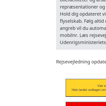
repræsentationer og 
Hold dig opdateret vi
flyselskab. Følg alti
angreb vil du automa
mobilnr. Læs rejseve
Udenrigsministeriets
Rejsevejledning opdater
Vær ek
Hele landet undtagen omr