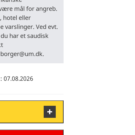
 være mål for angreb.
 hotel eller
e varslinger. Ved evt.
 du har et saudisk
kt
r
borger@um.dk
.
: 07.08.2026