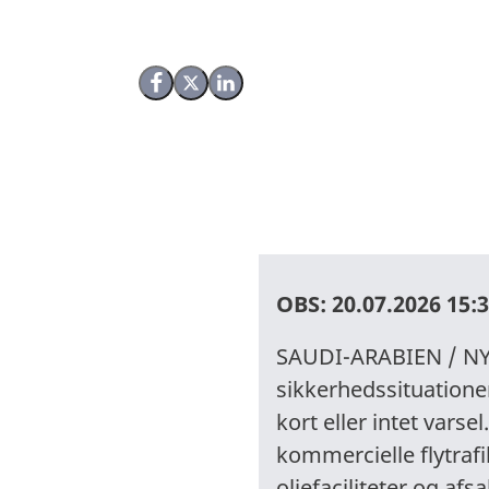
Del på Facebook
Del på X (Twitter)
Del på LinkedIn
OBS:
20.07.2026 15:
SAUDI-ARABIEN / NY
sikkerhedssituatione
kort eller intet varse
kommercielle flytrafi
oliefaciliteter og a