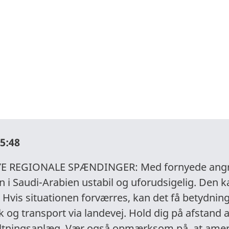
35:48
E REGIONALE SPÆNDINGER: Med fornyede angre
n i Saudi-Arabien ustabil og uforudsigelig. Den
l. Hvis situationen forværres, kan det få betydnin
k og transport via landevej. Hold dig på afstand 
fsaltningsanlæg. Vær også opmærksom på, at ame