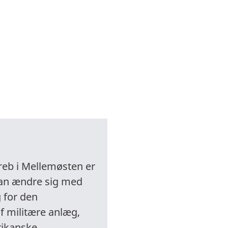
b i Mellemøsten er
 kan ændre sig med
g for den
af militære anlæg,
rikanske