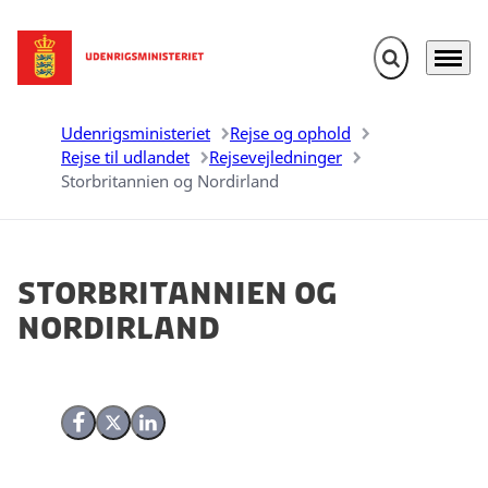
Fold søgefelt u
Menu
Gå til forsiden
Udenrigsministeriet
Rejse og ophold
Rejse til udlandet
Rejsevejledninger
Storbritannien og Nordirland
Storbritannien og
Nordirland
Del på Facebook
Del på X (Twitter)
Del på LinkedIn