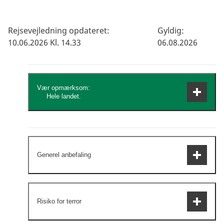
Rejsevejledning opdateret:
Gyldig:
10.06.2026 Kl. 14.33
06.08.2026
Vær opmærksom:
Hele landet.
Brug din sunde fornuft og vær opmærksom
på mistænkelig adfærd som du ville være
Generel anbefaling
det, hvis du var i Danmark.
De fleste danskere har ingen problemer
Risiko for terror
under besøg i Storbritannien og Nordirland.