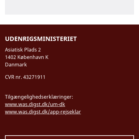
Du skal altid kunne vise gyldigt billed-ID. Du
risikere at blive udsat for hacking.
bør altid have en kopi af dit pas på dig og
have dit pas opbevaret et sikkert sted.
UDENRIGSMINISTERIET
Asiatisk Plads 2
1402 København K
Danmark
CVR nr. 43271911
Tilgængelighedserklæringer:
www.was.digst.dk/um-dk
www.was.digst.dk/app-rejseklar