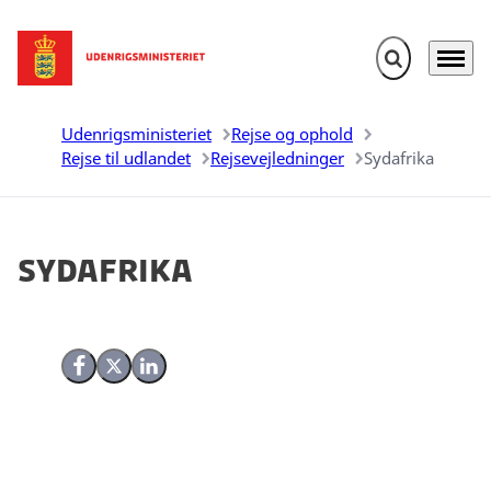
Fold søgefelt u
Menu
Gå til forsiden
Udenrigsministeriet
Rejse og ophold
Rejse til udlandet
Rejsevejledninger
Sydafrika
Sydafrika
Del på Facebook
Del på X (Twitter)
Del på LinkedIn