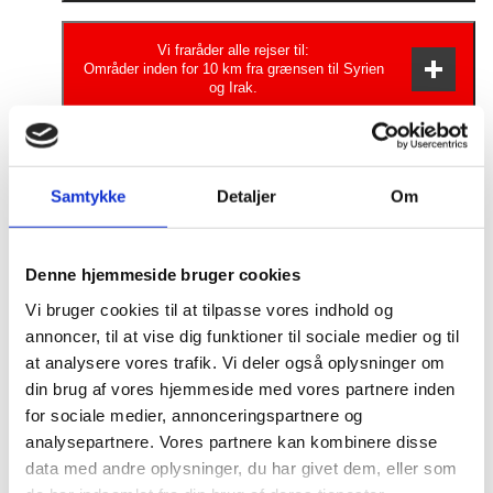
nyhedsmedierne og dit rejsebureau.
Risiciene er så alvorlige, at du bør have
Vi fraråder alle rejser til:
Områder inden for 10 km fra grænsen til Syrien
særlige grunde til at besøge området/landet.
og Irak.
Vigtige forretningsrejser og presserende
familiebegivenheder kan få rejsende til at
vurdere, at et besøg er nødvendigt.
Meget høj sikkerhedsrisiko. Hvis du vælger
at rejse, bør du søge professionel
Samtykke
Detaljer
Om
Generel anbefaling
rådgivning.
Denne hjemmeside bruger cookies
Når du rejser til Tyrkiet, bør du til enhver tid
Vi bruger cookies til at tilpasse vores indhold og
Risiko for terror
være opmærksom på din personlige
annoncer, til at vise dig funktioner til sociale medier og til
sikkerhed pga. risikoen for uroligheder og
at analysere vores trafik. Vi deler også oplysninger om
terror. De fleste danskere har dog ingen
din brug af vores hjemmeside med vores partnere inden
Terrorister vil kunne forsøge at gennemføre
problemer under besøg i landet.
for sociale medier, annonceringspartnere og
Kriminalitet
terrorangreb overalt i verden. Angreb vil
analysepartnere. Vores partnere kan kombinere disse
Vi fraråder alle ikke-nødvendige rejser til de
kunne ske uden varsel på steder, der bliver
data med andre oplysninger, du har givet dem, eller som
sydøstlige provinser Hatay, Kilis, Sirnak og
besøgt af mange mennesker, bl.a. vestlige