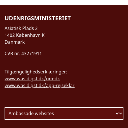
blevet nægtet indrejse i Tyrkiet uden formel
begrundelse. Nogle danskere med tyrkisk
UDENRIGSMINISTERIET
baggrund, og tyrkere, der bor i Danmark, er
også blevet nægtet udrejse af Tyrkiet med
Asiatisk Plads 2
henvisning til en kommende retssag og uden
1402 København K
oplysning om sigtelsen eller sagens
Danmark
varighed.
CVR nr. 43271911
Danmark hjælper danske statsborgere og
andre personer med fast bopæl i Danmark.
Tilgængelighedserklæringer:
Hvis du bliver anholdt, har du som dansk
www.was.digst.dk/um-dk
statsborger krav på at komme i kontakt med
www.was.digst.dk/app-rejseklar
en dansk ambassade eller et dansk konsulat,
hvis du selv ønsker det. Bed om at den
danske ambassade eller det nærmeste
danske konsulat bliver informeret straks.
Hvis du har dansk-tyrkisk dobbelt
statsborgerskab, siger folkeretten, at du