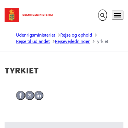
Fold søgefelt u
Menu
Gå til forsiden
Udenrigsministeriet
Rejse og ophold
Rejse til udlandet
Rejsevejledninger
Tyrkiet
Tyrkiet
Del på Facebook
Del på X (Twitter)
Del på LinkedIn