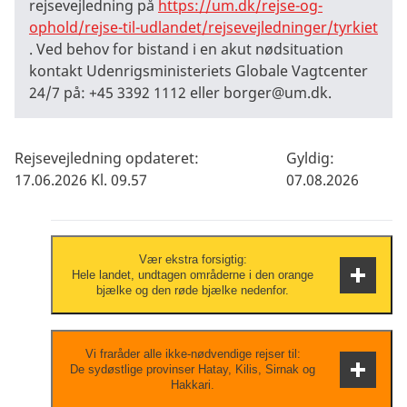
rejsevejledning på
https://um.dk/rejse-og-
ophold/rejse-til-udlandet/rejsevejledninger/tyrkiet
. Ved behov for bistand i en akut nødsituation
kontakt Udenrigsministeriets Globale Vagtcenter
24/7 på: +45 3392 1112 eller
borger@um.dk
.
Rejsevejledning opdateret:
Gyldig:
17.06.2026 Kl. 09.57
07.08.2026
Vær ekstra forsigtig:
Hele landet, undtagen områderne i den orange
bjælke og den røde bjælke nedenfor.
Vær til enhver tid opmærksom på din
Vi fraråder alle ikke-nødvendige rejser til:
De sydøstlige provinser Hatay, Kilis, Sirnak og
personlige sikkerhed og hold dig opdateret
Hakkari.
om udviklingen via de lokale myndigheder,