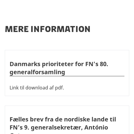
Mere information
Danmarks prioriteter for FN's 80. generalforsamling
Danmarks prioriteter for FN's 80.
generalforsamling
Link til download af pdf.
Fælles brev fra de nordiske lande til FN’s 9. generalsekr
Fælles brev fra de nordiske lande til
FN’s 9. generalsekretær, António