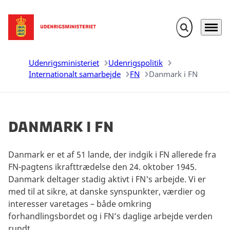
Fold søgefelt u
Menu
Gå til forsiden
Udenrigsministeriet
Udenrigspolitik
Internationalt samarbejde
FN
Danmark i FN
Danmark i FN
Danmark er et af 51 lande, der indgik i FN allerede fra
FN-pagtens ikrafttrædelse den 24. oktober 1945.
Danmark deltager stadig aktivt i FN's arbejde. Vi er
med til at sikre, at danske synspunkter, værdier og
interesser varetages – både omkring
forhandlingsbordet og i FN’s daglige arbejde verden
rundt.