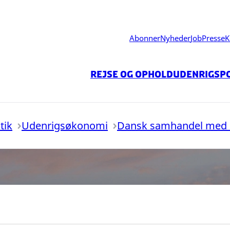
Abonner
Nyheder
Job
Presse
K
Rejse og ophold
Udenrigspo
tik
Udenrigsøkonomi
Dansk samhandel med