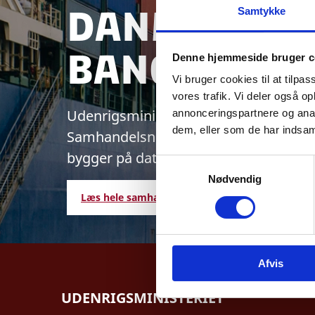
Danmarks 
Samtykke
Banglades
Denne hjemmeside bruger c
Vi bruger cookies til at tilpas
vores trafik. Vi deler også 
Udenrigsministeriet udarbejder aktu
annonceringspartnere og anal
dem, eller som de har indsaml
Samhandelsnotitsen giver et aktuelt b
bygger på data fra Danmarks Statisti
S
Nødvendig
a
Læs hele samhandelsnotitsen her
m
t
y
k
Afvis
k
e
UDENRIGSMINISTERIET
v
a