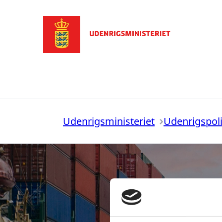
Gå til forsiden
Udenrigsministeriet
Udenrigspoli