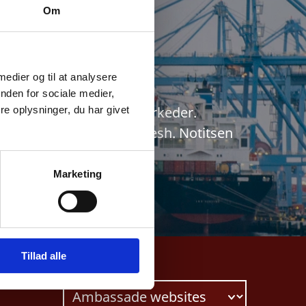
d
Om
 medier og til at analysere
nden for sociale medier,
rks vigtigste eksportmarkeder.
e oplysninger, du har givet
nvesteringer til Bangladesh. Notitsen
Marketing
Tillad alle