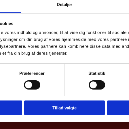
samhandel me
Detaljer
h
ookies
se vores indhold og annoncer, til at vise dig funktioner til sociale
oplysninger om din brug af vores hjemmeside med vores partnere i
elle oversigter over dansk samhandel med Danma
ysepartnere. Vores partnere kan kombinere disse data med andr
et fra din brug af deres tjenester.
illede af Danmarks eks –og import samt direkte i
k og Nationalbanken.
Præferencer
Statistik
Tillad valgte