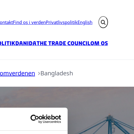
ontakt
Find os i verden
Privatlivspolitik
English
Fold søgefelt ud
litik
Danida
The Trade Council
Om os
 omverdenen
Bangladesh