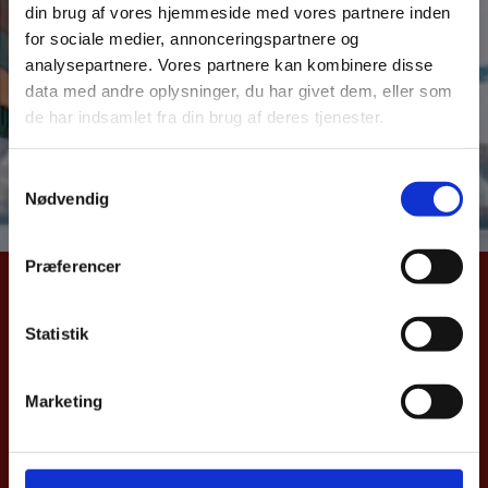
din brug af vores hjemmeside med vores partnere inden
over dansk samhandel med Danmarks vigtigste
for sociale medier, annonceringspartnere og
eksportmarkeder. Samhandelsnotitsen giver et aktuelt
analysepartnere. Vores partnere kan kombinere disse
billede af Danmarks eks –og import samt direkte
data med andre oplysninger, du har givet dem, eller som
investeringer til Cypern. Notitsen bygger på data fra
de har indsamlet fra din brug af deres tjenester.
Danmarks Statistik og Nationalbanken.
S
Læs hele samhandelsnotitsen her
Nødvendig
a
m
t
Præferencer
y
UDENRIGSMINISTERIET
k
k
Statistik
Asiatisk Plads 2
e
1402 København K
v
Danmark
Marketing
a
CVR nr. 43271911
l
g