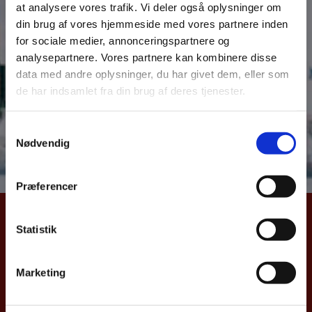
at analysere vores trafik. Vi deler også oplysninger om
Udenrigsministeriet udarbejder aktuelle oversigter
din brug af vores hjemmeside med vores partnere inden
over dansk samhandel med Danmarks vigtigste
for sociale medier, annonceringspartnere og
eksportmarkeder. Samhandelsnotitsen giver et aktuelt
analysepartnere. Vores partnere kan kombinere disse
billede af Danmarks eks –og import samt direkte
data med andre oplysninger, du har givet dem, eller som
investeringer til Dominikanske Republik. Notitsen
de har indsamlet fra din brug af deres tjenester.
bygger på data fra Danmarks Statistik og
Nationalbanken.
S
Nødvendig
a
Læs hele samhandelsnotitsen her
m
t
Præferencer
y
k
UDENRIGSMINISTERIET
k
Statistik
e
Asiatisk Plads 2
v
1402 København K
Marketing
a
Danmark
l
CVR nr. 43271911