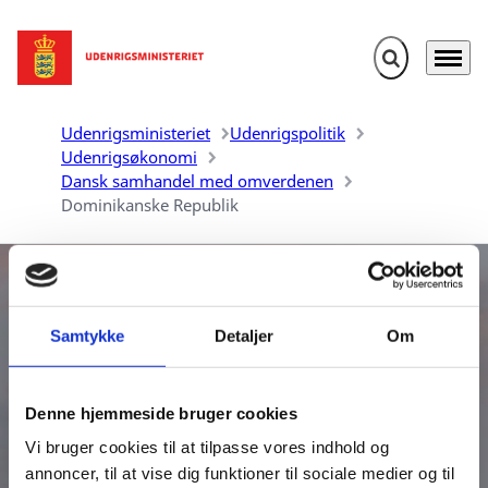
Fold søgefelt u
Menu
Gå til forsiden
Udenrigsministeriet
Udenrigspolitik
Udenrigsøkonomi
Dansk samhandel med omverdenen
Dominikanske Republik
Samtykke
Detaljer
Om
Danmarks samhandel med
Denne hjemmeside bruger cookies
Dominikanske Republik
Vi bruger cookies til at tilpasse vores indhold og
annoncer, til at vise dig funktioner til sociale medier og til