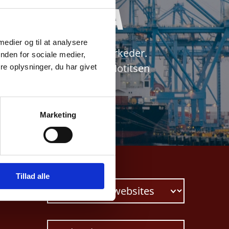
d Ghana
 medier og til at analysere
rks vigtigste eksportmarkeder.
nden for sociale medier,
nvesteringer til Ghana. Notitsen
e oplysninger, du har givet
Marketing
Tillad alle