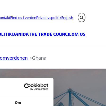
ontakt
Find os i verden
Privatlivspolitik
English
Fold søgefelt ud
litik
Danida
The Trade Council
Om os
 omverdenen
Ghana
Om