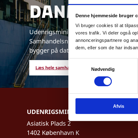
Danmarks 
Denne hjemmeside bruger c
Vi bruger cookies til at tilpas
Udenrigsministeriet udarbejder aktu
vores trafik. Vi deler også 
Samhandelsnotitsen giver et aktuelt b
annonceringspartnere og anal
dem, eller som de har indsaml
bygger på data fra Danmarks Statisti
S
Læs hele samhandelsnotitsen her
Nødvendig
a
m
t
y
k
Afvis
k
UDENRIGSMINISTERIET
e
v
Asiatisk Plads 2
a
1402 København K
l