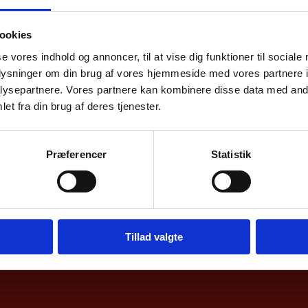
samhandel me
ookies
se vores indhold og annoncer, til at vise dig funktioner til sociale
elle oversigter over dansk samhandel med Danma
oplysninger om din brug af vores hjemmeside med vores partnere i
illede af Danmarks eks –og import samt direkte i
ysepartnere. Vores partnere kan kombinere disse data med andr
et fra din brug af deres tjenester.
k og Nationalbanken.
Præferencer
Statistik
Tillad valgte