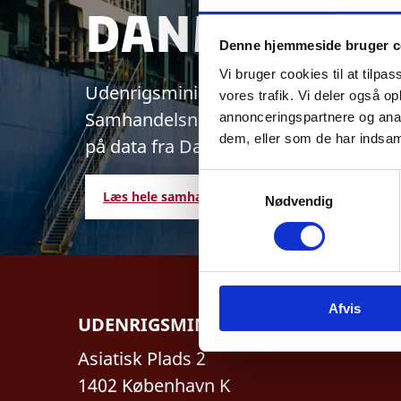
Danmarks 
Denne hjemmeside bruger c
Vi bruger cookies til at tilpas
Udenrigsministeriet udarbejder aktu
vores trafik. Vi deler også 
Samhandelsnotitsen giver et aktuelt bi
annonceringspartnere og anal
dem, eller som de har indsaml
på data fra Danmarks Statistik og Nat
S
Læs hele samhandelsnotitsen her
Nødvendig
a
m
t
y
k
Afvis
k
UDENRIGSMINISTERIET
e
v
Asiatisk Plads 2
a
1402 København K
l