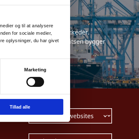
 Irak
 medier og til at analysere
rks vigtigste eksportmarkeder.
nden for sociale medier,
vesteringer til Irak. Notitsen bygger
e oplysninger, du har givet
Marketing
Tillad alle