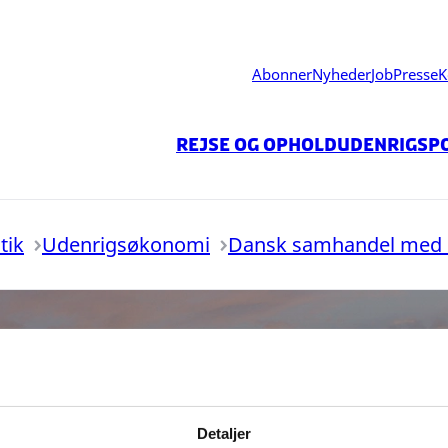
Abonner
Nyheder
Job
Presse
K
Rejse og ophold
Udenrigspo
tik
Udenrigsøkonomi
Dansk samhandel med
Detaljer