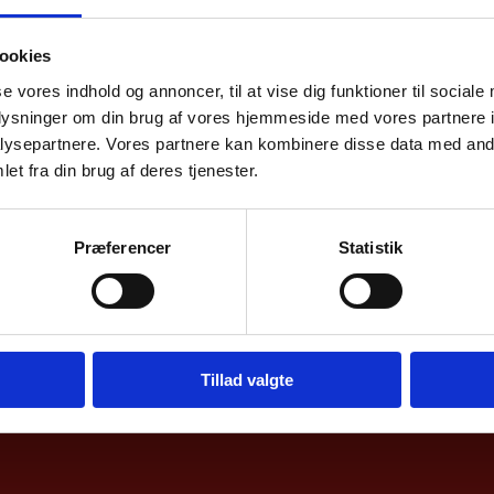
samhandel med
ookies
se vores indhold og annoncer, til at vise dig funktioner til sociale
elle oversigter over dansk samhandel med Danma
oplysninger om din brug af vores hjemmeside med vores partnere i
llede af Danmarks eks –og import samt direkte in
ysepartnere. Vores partnere kan kombinere disse data med andr
et fra din brug af deres tjenester.
ionalbanken.
Præferencer
Statistik
Tillad valgte