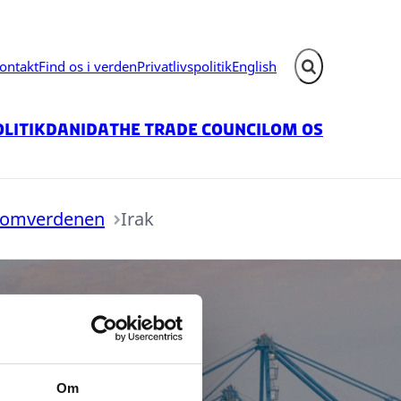
ontakt
Find os i verden
Privatlivspolitik
English
Fold søgefelt ud
litik
Danida
The Trade Council
Om os
 omverdenen
Irak
Om