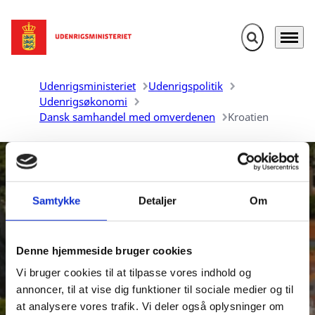
Fold søgefelt u
Menu
Gå til forsiden
Udenrigsministeriet
Udenrigspolitik
Udenrigsøkonomi
Dansk samhandel med omverdenen
Kroatien
Samtykke
Detaljer
Om
Denne hjemmeside bruger cookies
Danmarks samhandel med
Vi bruger cookies til at tilpasse vores indhold og
Kroatien
annoncer, til at vise dig funktioner til sociale medier og til
at analysere vores trafik. Vi deler også oplysninger om
Udenrigsministeriet udarbejder aktuelle oversigter