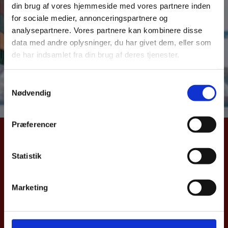
din brug af vores hjemmeside med vores partnere inden
over dansk samhandel med Danmarks vigtigste
for sociale medier, annonceringspartnere og
eksportmarkeder. Samhandelsnotitsen giver et aktuelt
analysepartnere. Vores partnere kan kombinere disse
billede af Danmarks eks –og import samt direkte
data med andre oplysninger, du har givet dem, eller som
investeringer til Liberia. Notitsen bygger på data fra
de har indsamlet fra din brug af deres tjenester.
Danmarks Statistik og Nationalbanken.
S
Læs hele samhandelsnotitsen her
Nødvendig
a
m
t
Præferencer
y
UDENRIGSMINISTERIET
k
k
Statistik
Asiatisk Plads 2
e
1402 København K
v
Danmark
Marketing
a
CVR nr. 43271911
l
g