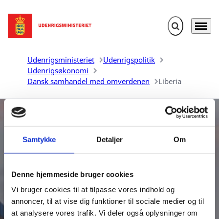
Fold søgefelt u
Menu
Gå til forsiden
Udenrigsministeriet
Udenrigspolitik
Udenrigsøkonomi
Dansk samhandel med omverdenen
Liberia
Samtykke
Detaljer
Om
Denne hjemmeside bruger cookies
Danmarks samhandel med
Vi bruger cookies til at tilpasse vores indhold og
Liberia
annoncer, til at vise dig funktioner til sociale medier og til
at analysere vores trafik. Vi deler også oplysninger om
Udenrigsministeriet udarbejder aktuelle oversigter