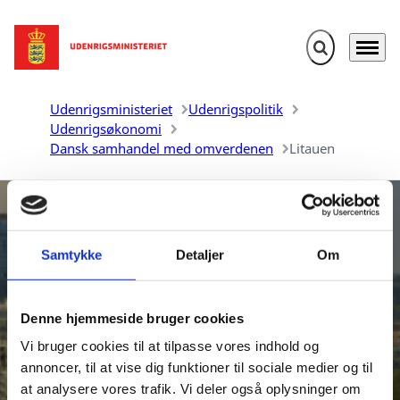
Fold søgefelt u
Menu
Gå til forsiden
Udenrigsministeriet
Udenrigspolitik
Udenrigsøkonomi
Dansk samhandel med omverdenen
Litauen
Samtykke
Detaljer
Om
Denne hjemmeside bruger cookies
Danmarks samhandel med
Vi bruger cookies til at tilpasse vores indhold og
Litauen
annoncer, til at vise dig funktioner til sociale medier og til
at analysere vores trafik. Vi deler også oplysninger om
Udenrigsministeriet udarbejder aktuelle oversigter