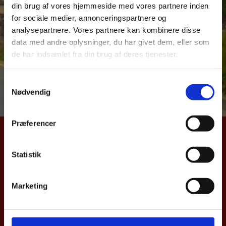
din brug af vores hjemmeside med vores partnere inden
over dansk samhandel med Danmarks vigtigste
for sociale medier, annonceringspartnere og
eksportmarkeder. Samhandelsnotitsen giver et aktuelt
analysepartnere. Vores partnere kan kombinere disse
billede af Danmarks eks –og import samt direkte
data med andre oplysninger, du har givet dem, eller som
investeringer til Litauen. Notitsen bygger på data fra
de har indsamlet fra din brug af deres tjenester.
Danmarks Statistik og Nationalbanken.
S
Læs hele samhandelsnotitsen her
Nødvendig
a
m
t
Præferencer
y
UDENRIGSMINISTERIET
k
k
Statistik
Asiatisk Plads 2
e
1402 København K
v
Danmark
Marketing
a
CVR nr. 43271911
l
g