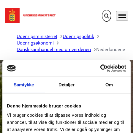
Fold søgefelt u
Menu
Gå til forsiden
Udenrigsministeriet
Udenrigspolitik
Udenrigsøkonomi
Dansk samhandel med omverdenen
Nederlandene
Samtykke
Detaljer
Om
Denne hjemmeside bruger cookies
Danmarks samhandel med
Vi bruger cookies til at tilpasse vores indhold og
Nederlandene
annoncer, til at vise dig funktioner til sociale medier og til
at analysere vores trafik. Vi deler også oplysninger om
Udenrigsministeriet udarbejder aktuelle oversigter