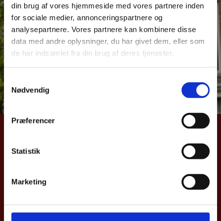
din brug af vores hjemmeside med vores partnere inden
over dansk samhandel med Danmarks vigtigste
for sociale medier, annonceringspartnere og
eksportmarkeder. Samhandelsnotitsen giver et aktuelt
analysepartnere. Vores partnere kan kombinere disse
billede af Danmarks eks –og import samt direkte
data med andre oplysninger, du har givet dem, eller som
investeringer til Nederlandene. Notitsen bygger på
de har indsamlet fra din brug af deres tjenester.
data fra Danmarks Statistik og Nationalbanken.
S
Læs samhandelnotitsen her
Nødvendig
a
m
t
Præferencer
y
UDENRIGSMINISTERIET
k
k
Statistik
Asiatisk Plads 2
e
1402 København K
v
Danmark
Marketing
a
CVR nr. 43271911
l
g