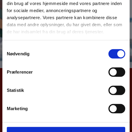
din brug af vores hjemmeside med vores partnere inden
over dansk samhandel med Danmarks vigtigste
for sociale medier, annonceringspartnere og
eksportmarkeder. Samhandelsnotitsen giver et aktuelt
analysepartnere. Vores partnere kan kombinere disse
billede af Danmarks eks –og import samt direkte
data med andre oplysninger, du har givet dem, eller som
investeringer til Nigeria. Notitsen bygger på data fra
de har indsamlet fra din brug af deres tjenester.
Danmarks Statistik og Nationalbanken.
S
Læs hele samhandelsnotitsen her
Nødvendig
a
m
t
Præferencer
y
UDENRIGSMINISTERIET
k
k
Statistik
Asiatisk Plads 2
e
1402 København K
v
Danmark
Marketing
a
CVR nr. 43271911
l
g