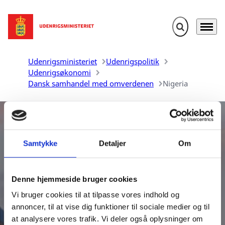
Fold søgefelt u
Menu
Gå til forsiden
Udenrigsministeriet
Udenrigspolitik
Udenrigsøkonomi
Dansk samhandel med omverdenen
Nigeria
Samtykke
Detaljer
Om
Denne hjemmeside bruger cookies
Danmarks samhandel med
Vi bruger cookies til at tilpasse vores indhold og
Nigeria
annoncer, til at vise dig funktioner til sociale medier og til
at analysere vores trafik. Vi deler også oplysninger om
Udenrigsministeriet udarbejder aktuelle oversigter