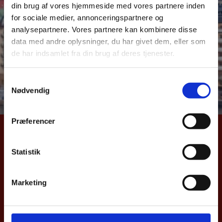
din brug af vores hjemmeside med vores partnere inden
over dansk samhandel med Danmarks vigtigste
for sociale medier, annonceringspartnere og
eksportmarkeder. Samhandelsnotitsen giver et aktuelt
analysepartnere. Vores partnere kan kombinere disse
billede af Danmarks eks –og import samt direkte
data med andre oplysninger, du har givet dem, eller som
investeringer til Sverige. Notitsen bygger på data fra
de har indsamlet fra din brug af deres tjenester.
Danmarks Statistik og Nationalbanken.
S
Læs samhandelnotitsen her
Nødvendig
a
m
t
Præferencer
y
UDENRIGSMINISTERIET
k
k
Statistik
Asiatisk Plads 2
e
1402 København K
v
Danmark
Marketing
a
CVR nr. 43271911
l
g