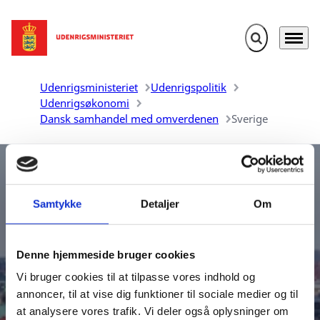
Fold søgefelt u
Menu
Gå til forsiden
Udenrigsministeriet
Udenrigspolitik
Udenrigsøkonomi
Dansk samhandel med omverdenen
Sverige
Samtykke
Detaljer
Om
Denne hjemmeside bruger cookies
Danmarks samhandel med
Vi bruger cookies til at tilpasse vores indhold og
Sverige
annoncer, til at vise dig funktioner til sociale medier og til
at analysere vores trafik. Vi deler også oplysninger om
Udenrigsministeriet udarbejder aktuelle oversigter