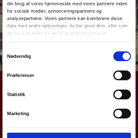
din brug af vores hjemmeside med vores partnere inden
over dansk samhandel med Danmarks vigtigste
for sociale medier, annonceringspartnere og
eksportmarkeder. Samhandelsnotitsen giver et aktuelt
analysepartnere. Vores partnere kan kombinere disse
billede af Danmarks eks –og import samt direkte
data med andre oplysninger, du har givet dem, eller som
investeringer til Tyskland. Notitsen bygger på data fra
de har indsamlet fra din brug af deres tjenester.
Danmarks Statistik og Nationalbanken.
S
Læs hele samhandelnotitsen her
Nødvendig
a
m
t
Præferencer
y
UDENRIGSMINISTERIET
k
k
Statistik
Asiatisk Plads 2
e
1402 København K
v
Danmark
Marketing
a
CVR nr. 43271911
l
g