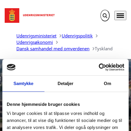
Fold søgefelt u
Menu
Gå til forsiden
Udenrigsministeriet
Udenrigspolitik
Udenrigsøkonomi
Dansk samhandel med omverdenen
Tyskland
Samtykke
Detaljer
Om
Denne hjemmeside bruger cookies
Danmarks samhandel med
Vi bruger cookies til at tilpasse vores indhold og
Tyskland
annoncer, til at vise dig funktioner til sociale medier og til
at analysere vores trafik. Vi deler også oplysninger om
Udenrigsministeriet udarbejder aktuelle oversigter