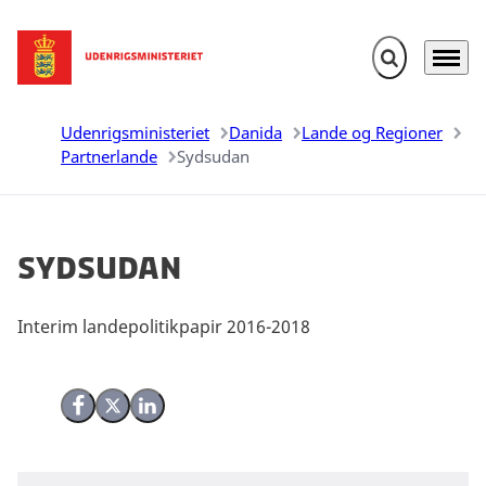
Fold søgefelt u
Menu
Gå til forsiden
Udenrigsministeriet
Danida
Lande og Regioner
Partnerlande
Sydsudan
Sydsudan
Interim landepolitikpapir 2016-2018
Del på Facebook
Del på X (Twitter)
Del på LinkedIn