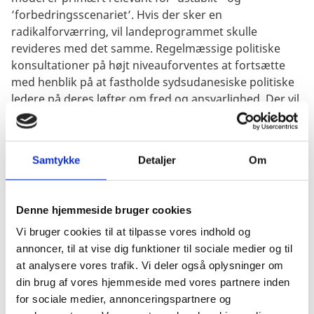
’forbedringsscenariet’. Hvis der sker en
radikalforværring, vil landeprogrammet skulle
revideres med det samme. Regelmæssige politiske
konsultationer på højt niveauforventes at fortsætte
med henblik på at fastholde sydsudanesiske politiske
ledere på deres løfter om fred og ansvarlighed. Der vil
blive identificeret indikatorer for monitorering inden
for de aftalte indsatsområder, som er beskrevet
ovenfor. Da Danmark udelukkende vil arbejde gennem
Samtykke
Detaljer
Om
multilaterale kanaler og andreligesindede
organisationer eller civilsamfundsorganisationer,
anvendes indikatorer, der er udviklet af disse
Denne hjemmeside bruger cookies
partnere. Potentielle risici skal identificeres,og der skal
udarbejdes strategier for nedsættelse af risici. Hvis
Vi bruger cookies til at tilpasse vores indhold og
disse ikke allerede er udarbejdet, vil der blive ydet
annoncer, til at vise dig funktioner til sociale medier og til
støtte til dette. Danmark vil afstemme sin
at analysere vores trafik. Vi deler også oplysninger om
monitoreringsindsats til partnernes egne vurderings-
din brug af vores hjemmeside med vores partnere inden
og læringsprocesser, og ambassaden vil fortsat
for sociale medier, annonceringspartnere og