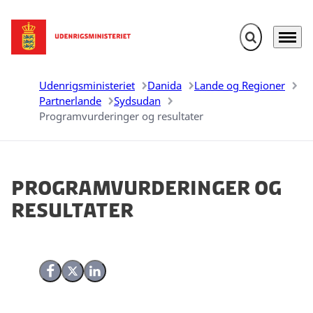
Fold søgefelt u
Menu
Gå til forsiden
Udenrigsministeriet
Danida
Lande og Regioner
Partnerlande
Sydsudan
Programvurderinger og resultater
Programvurderinger og
resultater
Del på Facebook
Del på X (Twitter)
Del på LinkedIn