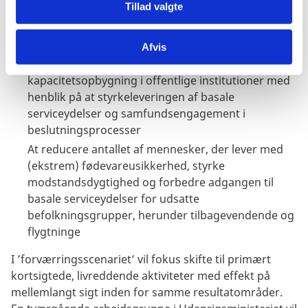
Tillad valgte
ansvar for at beskytte
At reducere kønsbaseret vold og øge kvinders
deltagelse
Afvis
At fremme inklusiv regeringsførelse via
kapacitetsopbygning i offentlige institutioner med
henblik på at styrkeleveringen af basale
serviceydelser og samfundsengagement i
beslutningsprocesser
At reducere antallet af mennesker, der lever med
(ekstrem) fødevareusikkerhed, styrke
modstandsdygtighed og forbedre adgangen til
basale serviceydelser for udsatte
befolkningsgrupper, herunder tilbagevendende og
flygtninge
I ’forværringsscenariet’ vil fokus skifte til primært
kortsigtede, livreddende aktiviteter med effekt på
mellemlangt sigt inden for samme resultatområder.