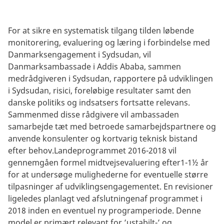
For at sikre en systematisk tilgang tilden løbende
monitorering, evaluering og læring i forbindelse med
Danmarksengagement i Sydsudan, vil
Danmarksambassade i Addis Ababa, sammen
medrådgiveren i Sydsudan, rapportere på udviklingen
i Sydsudan, risici, foreløbige resultater samt den
danske politiks og indsatsers fortsatte relevans.
Sammenmed disse rådgivere vil ambassaden
samarbejde tæt med betroede samarbejdspartnere og
anvende konsulenter og kortvarig teknisk bistand
efter behov.Landeprogrammet 2016-2018 vil
gennemgåen formel midtvejsevaluering efter1-1½ år
for at undersøge mulighederne for eventuelle større
tilpasninger af udviklingsengagementet. En revisioner
ligeledes planlagt ved afslutningenaf programmet i
2018 inden en eventuel ny programperiode. Denne
model er primært relevant for ’ustabilt-’ og