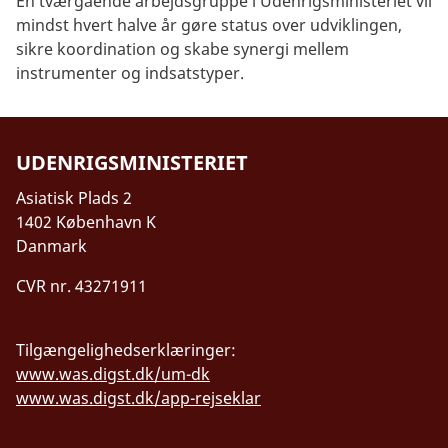
En tværgående arbejdsgruppe i Udenrigsministeriet vil
mindst hvert halve år gøre status over udviklingen,
sikre koordination og skabe synergi mellem
instrumenter og indsatstyper.
UDENRIGSMINISTERIET
Asiatisk Plads 2
1402 København K
Danmark
CVR nr. 43271911
Tilgængelighedserklæringer:
www.was.digst.dk/um-dk
www.was.digst.dk/app-rejseklar