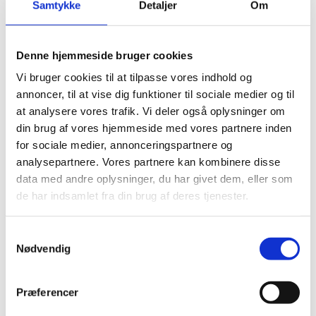
Samtykke
Detaljer
Om
Del på Facebook
Del på X (Twitter)
Del på LinkedIn
Denne hjemmeside bruger cookies
Vi bruger cookies til at tilpasse vores indhold og
annoncer, til at vise dig funktioner til sociale medier og til
at analysere vores trafik. Vi deler også oplysninger om
din brug af vores hjemmeside med vores partnere inden
for sociale medier, annonceringspartnere og
analysepartnere. Vores partnere kan kombinere disse
Sagsnr.:
C 1110
data med andre oplysninger, du har givet dem, eller som
de har indsamlet fra din brug af deres tjenester.
Dato for offentliggørelse:
25-02-2026
S
Rigsrevisionen informeres løbende om enkeltsager
Nødvendig
a
bl.a. via abonnement på denne side og en samlet
m
årsoversigt
t
Præferencer
Afsluttet sag:
Ja
y