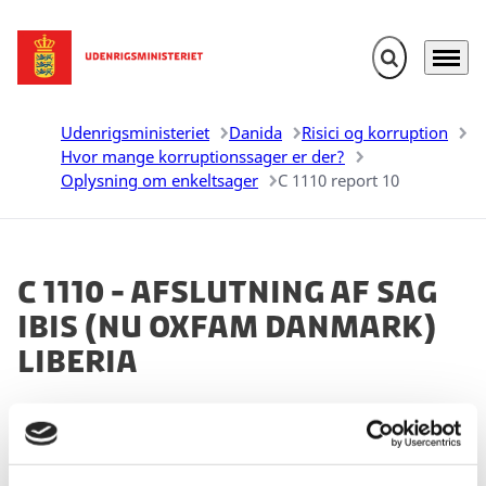
Fold søgefelt u
Menu
Gå til forsiden
Udenrigsministeriet
Danida
Risici og korruption
Hvor mange korruptionssager er der?
Oplysning om enkeltsager
C 1110 report 10
C 1110 - Afslutning af sag
IBIS (nu Oxfam Danmark)
Liberia
25.02.2026