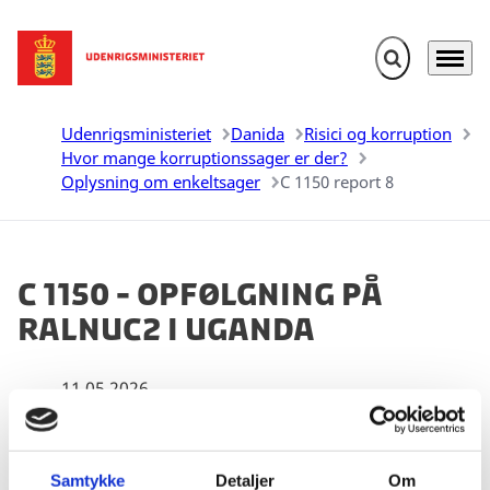
Fold søgefelt u
Menu
Gå til forsiden
Udenrigsministeriet
Danida
Risici og korruption
Hvor mange korruptionssager er der?
Oplysning om enkeltsager
C 1150 report 8
C 1150 - Opfølgning på
RALNUC2 i Uganda
11.05.2026
Samtykke
Detaljer
Om