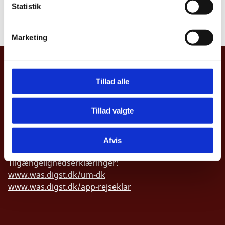
offentlighed
k
Statistik
e
Læs underretning
v
Marketing
a
l
UDENRIGSMINISTERIET
g
Tillad alle
Asiatisk Plads 2
1402 København K
Danmark
Tillad valgte
CVR nr. 43271911
Afvis
Tilgængelighedserklæringer:
www.was.digst.dk/um-dk
www.was.digst.dk/app-rejseklar