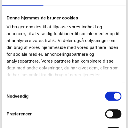
Del på Facebook
Del på X (Twitter)
Del på LinkedIn
Denne hjemmeside bruger cookies
Vi bruger cookies til at tilpasse vores indhold og
annoncer, til at vise dig funktioner til sociale medier og til
at analysere vores trafik. Vi deler også oplysninger om
din brug af vores hjemmeside med vores partnere inden
for sociale medier, annonceringspartnere og
analysepartnere. Vores partnere kan kombinere disse
Sagsnr.:
C 1150
data med andre oplysninger, du har givet dem, eller som
Dato for offentliggørelse:
11-05-2026
de har indsamlet fra din brug af deres tjenester.
Rigsrevisionen informeres løbende om enkeltsager
S
bl.a. via abonnement på denne side og en samlet
Nødvendig
a
årsoversigt
m
t
Afsluttet sag:
Nej
Præferencer
y
Bemærkninger i forhold til offentlighedsloven:
Fuld
k