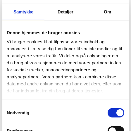
Cameroon og
Elfenbenskysten
Samtykke
Detaljer
Om
13.05.2025
Denne hjemmeside bruger cookies
Vi bruger cookies til at tilpasse vores indhold og
annoncer, til at vise dig funktioner til sociale medier og til
at analysere vores trafik. Vi deler også oplysninger om
Del på Facebook
Del på X (Twitter)
Del på LinkedIn
din brug af vores hjemmeside med vores partnere inden
for sociale medier, annonceringspartnere og
analysepartnere. Vores partnere kan kombinere disse
data med andre oplysninger, du har givet dem, eller som
de har indsamlet fra din brug af deres tjenester.
Sagsnr.:
C 1169
Dato for offentliggørelse:
13-05-2025
S
Nødvendig
a
Rigsrevisionen informeres løbende om enkeltsager
m
bl.a. via abonnement på denne side og en samlet
t
Præferencer