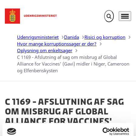
Fold søgefelt u
Menu
Gå til forsiden
Udenrigsministeriet
Danida
Risici og korruption
Hvor mange korruptionssager er der?
Oplysning om enkeltsager
C 1169 - Afslutning af sag om misbrug af Global
Alliance for Vaccines' (Gavi) midler i Niger, Cameroon
og Elfenbenskysten
C 1169 - Afslutning af sag
om misbrug af Global
Alliance for Vaccines'
(Gavi) midler i Niger,