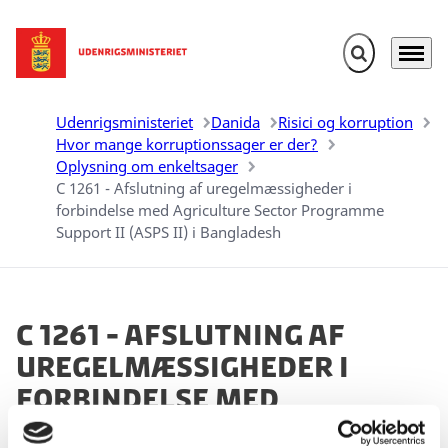
Fold søgefelt u
Menu
Gå til forsiden
Udenrigsministeriet
Danida
Risici og korruption
Hvor mange korruptionssager er der?
Oplysning om enkeltsager
C 1261 - Afslutning af uregelmæssigheder i
forbindelse med Agriculture Sector Programme
Support II (ASPS II) i Bangladesh
C 1261 - Afslutning af
uregelmæssigheder i
forbindelse med
Agriculture Sector