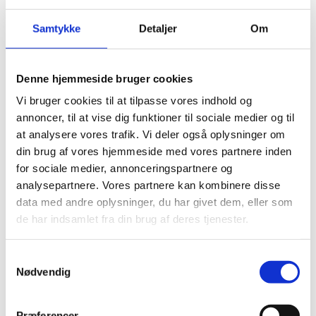
Programme Support II
(ASPS II) i Bangladesh
Samtykke
Detaljer
Om
12.11.2025
Denne hjemmeside bruger cookies
Vi bruger cookies til at tilpasse vores indhold og
annoncer, til at vise dig funktioner til sociale medier og til
at analysere vores trafik. Vi deler også oplysninger om
Del på Facebook
Del på X (Twitter)
Del på LinkedIn
din brug af vores hjemmeside med vores partnere inden
for sociale medier, annonceringspartnere og
analysepartnere. Vores partnere kan kombinere disse
data med andre oplysninger, du har givet dem, eller som
de har indsamlet fra din brug af deres tjenester.
Sagsnr.:
C 1261
Dato for offentliggørelse:
12
-11-2025
S
Nødvendig
a
Rigsrevisionen informeres løbende om enkeltsager
m
bl.a. via abonnement på denne side og en samlet
t
Præferencer