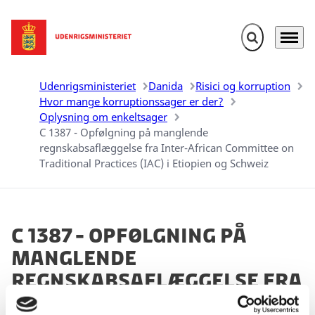
Fold søgefelt u
Menu
Gå til forsiden
Udenrigsministeriet
Danida
Risici og korruption
Hvor mange korruptionssager er der?
Oplysning om enkeltsager
C 1387 - Opfølgning på manglende
regnskabsaflæggelse fra Inter-African Committee on
Traditional Practices (IAC) i Etiopien og Schweiz
C 1387 - Opfølgning på
manglende
regnskabsaflæggelse fra
Inter-African Committee