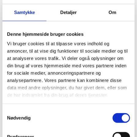
on Traditional Practices
(IAC) i Etiopien og Schweiz
Samtykke
Detaljer
Om
12.08.2025
Denne hjemmeside bruger cookies
Vi bruger cookies til at tilpasse vores indhold og
annoncer, til at vise dig funktioner til sociale medier og til
at analysere vores trafik. Vi deler også oplysninger om
Del på Facebook
Del på X (Twitter)
Del på LinkedIn
din brug af vores hjemmeside med vores partnere inden
for sociale medier, annonceringspartnere og
analysepartnere. Vores partnere kan kombinere disse
data med andre oplysninger, du har givet dem, eller som
de har indsamlet fra din brug af deres tjenester.
Sagsnr.:
C 1387
Dato for offentliggørelse:
12
-08-2025
S
Nødvendig
a
Rigsrevisionen informeres løbende om enkeltsager
m
bl.a. via abonnement på denne side og en samlet
t
Præferencer