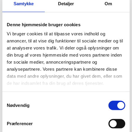
Kwaro Acholi, i Uganda
Samtykke
Detaljer
Om
24.03.2025
Denne hjemmeside bruger cookies
Vi bruger cookies til at tilpasse vores indhold og
annoncer, til at vise dig funktioner til sociale medier og til
at analysere vores trafik. Vi deler også oplysninger om
Del på Facebook
Del på X (Twitter)
Del på LinkedIn
din brug af vores hjemmeside med vores partnere inden
for sociale medier, annonceringspartnere og
analysepartnere. Vores partnere kan kombinere disse
data med andre oplysninger, du har givet dem, eller som
de har indsamlet fra din brug af deres tjenester.
Sagsnr.:
C 1449
Dato for offentliggørelse:
24
-03-2025
S
Nødvendig
a
Rigsrevisionen underrettes som udgangspunkt
m
kvartalsvist om de løbende sager.
t
Præferencer
Afsluttet sag:
Nej
y