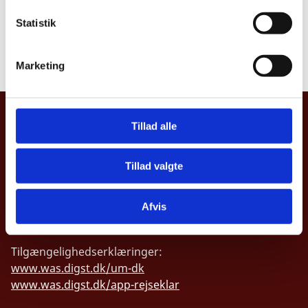
k
Bemærkninger i forhold til offentlighedsloven:
Fuld
k
Statistik
offentlighed
e
v
Læs underretning
Marketing
a
l
g
UDENRIGSMINISTERIET
Tillad alle
Asiatisk Plads 2
1402 København K
Tillad valgte
Danmark
CVR nr. 43271911
Afvis
Tilgængelighedserklæringer:
www.was.digst.dk/um-dk
www.was.digst.dk/app-rejseklar