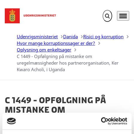
Fold søgefelt u
Menu
Gå til forsiden
Udenrigsministeriet
Danida
Risici og korruption
Hvor mange korruptionssager er der?
Oplysning om enkeltsager
C 1449 - Opfølgning på mistanke om
uregelmæssigheder hos partnerorganisation, Ker
Kwaro Acholi, i Uganda
C 1449 - Opfølgning på
mistanke om
uregelmæssigheder hos
partnerorganisation, Ker