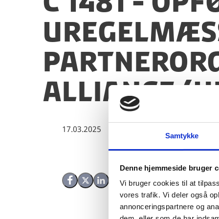
C 1481 - Op
uregelmæs
partnerorg
Alliance (U
17.03.2025
Samtykke
Denne hjemmeside bruger c
Vi bruger cookies til at tilpas
Del på Facebook
Del på X (Twitter)
Del på LinkedIn
vores trafik. Vi deler også 
annonceringspartnere og anal
dem, eller som de har indsaml