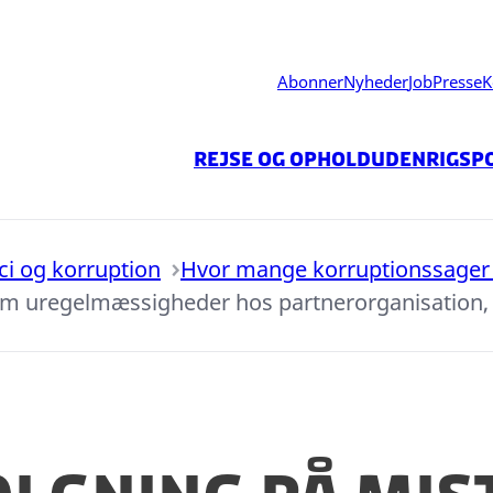
Abonner
Nyheder
Job
Presse
K
Rejse og ophold
Udenrigspo
ici og korruption
Hvor mange korruptionssager 
om uregelmæssigheder hos partnerorganisation,