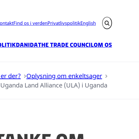
ontakt
Find os i verden
Privatlivspolitik
English
Fold søgefelt ud
litik
Danida
The Trade Council
Om os
er der?
Oplysning om enkeltsager
 Uganda Land Alliance (ULA) i Uganda