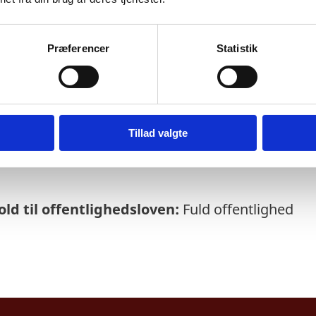
Præferencer
Statistik
else:
17
-03-2025
Tillad valgte
rrettes som udgangspunkt kvartalsvist om de
ld til offentlighedsloven:
Fuld offentlighed