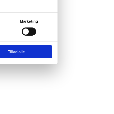
Marketing
nnement på denne
Tillad alle