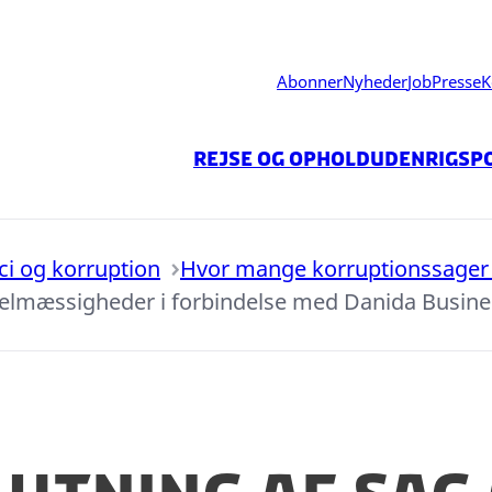
Abonner
Nyheder
Job
Presse
K
Rejse og ophold
Udenrigspo
ici og korruption
Hvor mange korruptionssager 
egelmæssigheder i forbindelse med Danida Busin