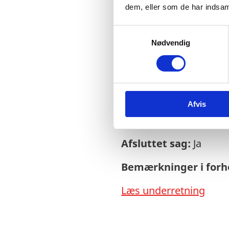
dem, eller som de har indsaml
S
Nødvendig
a
Sagsnr.:
C 1568
m
t
Dato for offentliggør
y
k
Rigsrevisionen info
Afvis
k
e
side og en samlet år
v
Afsluttet sag:
Ja
a
l
Bemærkninger i forho
g
Læs underretning