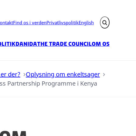
ontakt
Find os i verden
Privatlivspolitik
English
Fold søgefelt ud
litik
Danida
The Trade Council
Om os
er der?
Oplysning om enkeltsager
ess Partnership Programme i Kenya