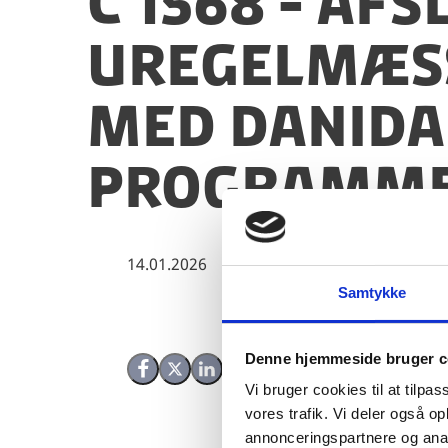
C 1568 - Af
uregelmæss
med Danida
Programme 
14.01.2026
Samtykke
Denne hjemmeside bruger c
Del på Facebook
Del på X (Twitter)
Del på LinkedIn
Vi bruger cookies til at tilpas
vores trafik. Vi deler også 
annonceringspartnere og anal