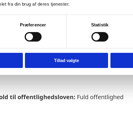
et fra din brug af deres tjenester.
Præferencer
Statistik
else:
1
4-01-2026
rmeres løbende om enkeltsager bl.a. via abo
Tillad valgte
soversigt
ld til offentlighedsloven:
Fuld offentlighed