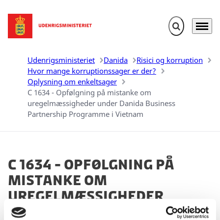
Fold søgefelt u
Menu
Gå til forsiden
Udenrigsministeriet
Danida
Risici og korruption
Hvor mange korruptionssager er der?
Oplysning om enkeltsager
C 1634 - Opfølgning på mistanke om
uregelmæssigheder under Danida Business
Partnership Programme i Vietnam
C 1634 - Opfølgning på
mistanke om
uregelmæssigheder
under Danida Business