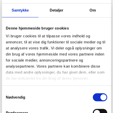
Partnership Programme i
Vietnam
Samtykke
Detaljer
Om
05.08.2025
Denne hjemmeside bruger cookies
Vi bruger cookies til at tilpasse vores indhold og
annoncer, til at vise dig funktioner til sociale medier og til
at analysere vores trafik. Vi deler også oplysninger om
Del på Facebook
Del på X (Twitter)
Del på LinkedIn
din brug af vores hjemmeside med vores partnere inden
for sociale medier, annonceringspartnere og
analysepartnere. Vores partnere kan kombinere disse
data med andre oplysninger, du har givet dem, eller som
de har indsamlet fra din brug af deres tjenester.
Sagsnr.:
C 1634
Dato for offentliggørelse:
05-08-2025
S
Nødvendig
a
Rigsrevisionen informeres løbende om enkeltsager
m
bl.a. via abonnement på denne side og en samlet
t
Præferencer