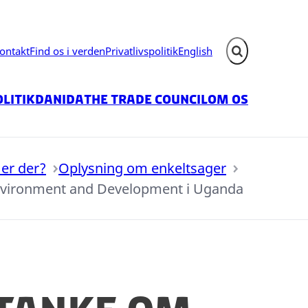
ontakt
Find os i verden
Privatlivspolitik
English
Fold søgefelt ud
litik
Danida
The Trade Council
Om os
er der?
Oplysning om enkeltsager
nvironment and Development i Uganda