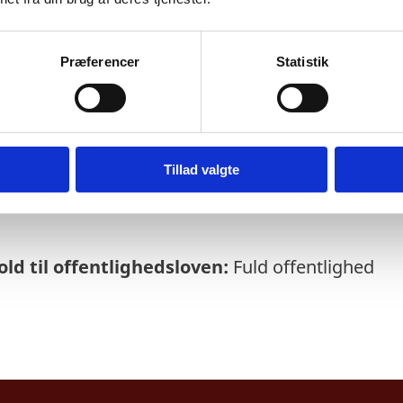
Præferencer
Statistik
else:
25
-03-2025
Tillad valgte
rrettes som udgangspunkt kvartalsvist om de
ld til offentlighedsloven:
Fuld offentlighed