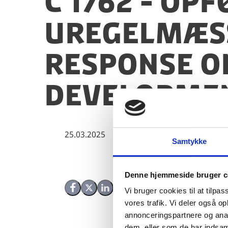
C 1762 - Op
uregelmæss
Response o
Developmen
25.03.2025
Samtykke
Denne hjemmeside bruger c
Vi bruger cookies til at tilpas
Del på Facebook
Del på X (Twitter)
Del på LinkedIn
vores trafik. Vi deler også 
annonceringspartnere og anal
dem, eller som de har indsaml