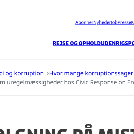
Abonner
Nyheder
Job
Presse
K
Rejse og ophold
Udenrigspo
ici og korruption
Hvor mange korruptionssager 
 om uregelmæssigheder hos Civic Response on E