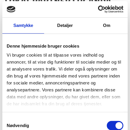
lokal partner i Uganda
under
Udenrigsministeriets
Samtykke
Detaljer
Om
strategiske
partnerskabsaftale
(2018-2021) med Oxfam IBIS
Denne hjemmeside bruger cookies
Vi bruger cookies til at tilpasse vores indhold og
annoncer, til at vise dig funktioner til sociale medier og til
05.02.2025
at analysere vores trafik. Vi deler også oplysninger om
din brug af vores hjemmeside med vores partnere inden
for sociale medier, annonceringspartnere og
analysepartnere. Vores partnere kan kombinere disse
Del på Facebook
Del på X (Twitter)
Del på LinkedIn
data med andre oplysninger, du har givet dem, eller som
de har indsamlet fra din brug af deres tjenester.
S
Nødvendig
a
Sagsnr.:
C 1812