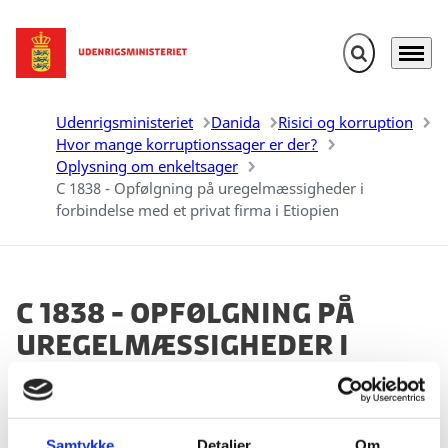
Fold søgefelt u
Menu
Gå til forsiden
Udenrigsministeriet
Danida
Risici og korruption
Hvor mange korruptionssager er der?
Oplysning om enkeltsager
C 1838 - Opfølgning på uregelmæssigheder i
forbindelse med et privat firma i Etiopien
C 1838 - Opfølgning på
uregelmæssigheder i
forbindelse med et privat
firma i Etiopien
Samtykke
Detaljer
Om