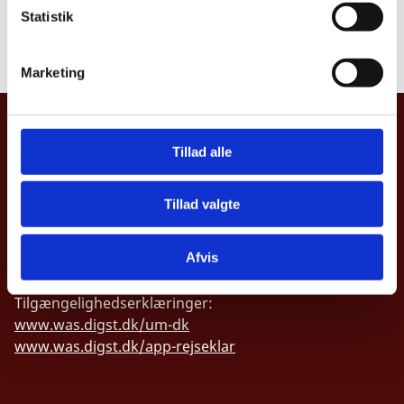
offentlighed
k
Statistik
e
Læs underretning
v
Marketing
a
l
g
UDENRIGSMINISTERIET
Tillad alle
Asiatisk Plads 2
1402 København K
Tillad valgte
Danmark
CVR nr. 43271911
Afvis
Tilgængelighedserklæringer:
www.was.digst.dk/um-dk
www.was.digst.dk/app-rejseklar