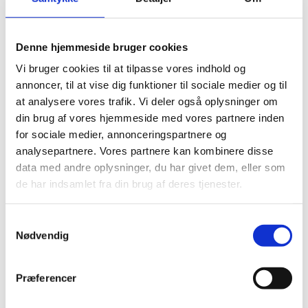
13.08.2025
Denne hjemmeside bruger cookies
Vi bruger cookies til at tilpasse vores indhold og
Del på Facebook
Del på X (Twitter)
Del på LinkedIn
annoncer, til at vise dig funktioner til sociale medier og til
at analysere vores trafik. Vi deler også oplysninger om
din brug af vores hjemmeside med vores partnere inden
for sociale medier, annonceringspartnere og
analysepartnere. Vores partnere kan kombinere disse
Sagsnr.:
C 1838
data med andre oplysninger, du har givet dem, eller som
de har indsamlet fra din brug af deres tjenester.
Dato for offentliggørelse:
13-08-2025
Rigsrevisionen informeres løbende om enkeltsager
S
bl.a. via abonnement på denne side og en samlet
Nødvendig
a
årsoversigt
m
t
Afsluttet sag:
Nej
Præferencer
y
Bemærkninger i forhold til offentlighedsloven:
Fuld
k