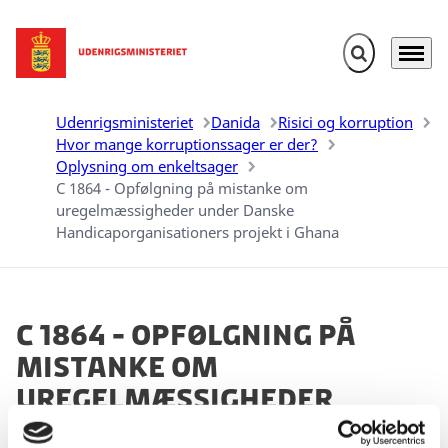
Fold søgefelt u
Menu
Gå til forsiden
Udenrigsministeriet
Danida
Risici og korruption
Hvor mange korruptionssager er der?
Oplysning om enkeltsager
C 1864 - Opfølgning på mistanke om
uregelmæssigheder under Danske
Handicaporganisationers projekt i Ghana
C 1864 - Opfølgning på
mistanke om
uregelmæssigheder
under Danske