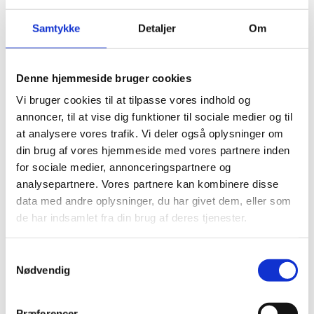
Handicaporganisationers
projekt i Ghana
Samtykke
Detaljer
Om
02.10.2025
Denne hjemmeside bruger cookies
Vi bruger cookies til at tilpasse vores indhold og
annoncer, til at vise dig funktioner til sociale medier og til
at analysere vores trafik. Vi deler også oplysninger om
Del på Facebook
Del på X (Twitter)
Del på LinkedIn
din brug af vores hjemmeside med vores partnere inden
for sociale medier, annonceringspartnere og
analysepartnere. Vores partnere kan kombinere disse
data med andre oplysninger, du har givet dem, eller som
de har indsamlet fra din brug af deres tjenester.
Sagsnr.:
C 1864
Dato for offentliggørelse:
02-10-2025
S
Nødvendig
a
Rigsrevisionen informeres løbende om enkeltsager
m
bl.a. via abonnement på denne side og en samlet
t
Præferencer