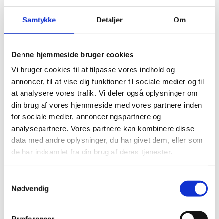
Barnet Danmarks
aktiviteter i Mali
Samtykke
Detaljer
Om
14.10.2025
Denne hjemmeside bruger cookies
Vi bruger cookies til at tilpasse vores indhold og
annoncer, til at vise dig funktioner til sociale medier og til
at analysere vores trafik. Vi deler også oplysninger om
Del på Facebook
Del på X (Twitter)
Del på LinkedIn
din brug af vores hjemmeside med vores partnere inden
for sociale medier, annonceringspartnere og
analysepartnere. Vores partnere kan kombinere disse
data med andre oplysninger, du har givet dem, eller som
de har indsamlet fra din brug af deres tjenester.
Sagsnr.:
C 1869
Dato for offentliggørelse:
14
-10-2025
S
Nødvendig
a
Rigsrevisionen informeres løbende om enkeltsager
m
bl.a. via abonnement på denne side og en samlet
t
Præferencer