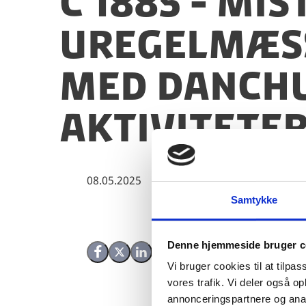
C 1885 - Mi
uregelmæss
med DanChu
aktiviteter
08.05.2025
Samtykke
Denne hjemmeside bruger c
Del på Facebook
Del på X (Twitter)
Del på LinkedIn
Vi bruger cookies til at tilpas
vores trafik. Vi deler også 
annonceringspartnere og anal