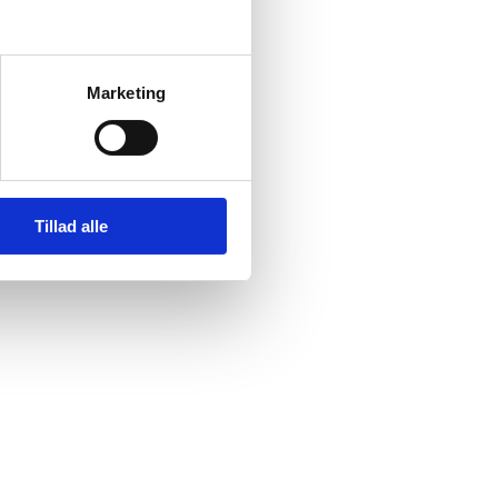
Marketing
nnement på denne
Tillad alle