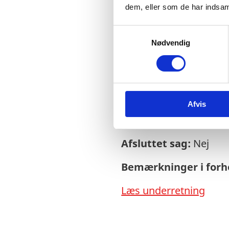
dem, eller som de har indsaml
S
Nødvendig
a
Sagsnr.:
C 1885
m
t
Dato for offentliggør
y
k
Rigsrevisionen info
Afvis
k
e
side og en samlet år
v
Afsluttet sag:
Nej
a
l
Bemærkninger i forho
g
Læs underretning