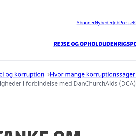
Abonner
Nyheder
Job
Presse
K
Rejse og ophold
Udenrigspo
ici og korruption
Hvor mange korruptionssager 
gheder i forbindelse med DanChurchAids (DCA) a