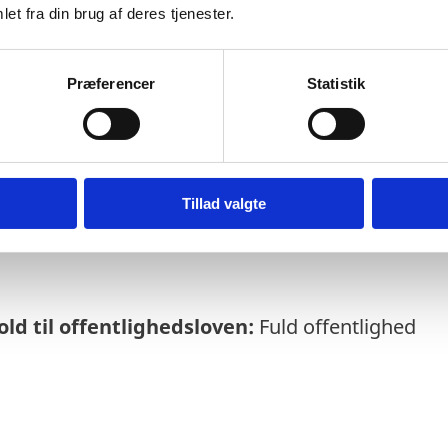
et fra din brug af deres tjenester.
Præferencer
Statistik
else:
08-05-2025
rmeres løbende om enkeltsager bl.a. via abo
Tillad valgte
soversigt
ld til offentlighedsloven:
Fuld offentlighed