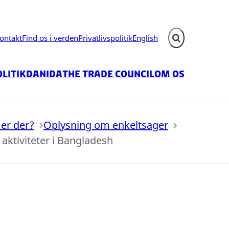
ontakt
Find os i verden
Privatlivspolitik
English
Fold søgefelt ud
litik
Danida
The Trade Council
Om os
er der?
Oplysning om enkeltsager
ktiviteter i Bangladesh