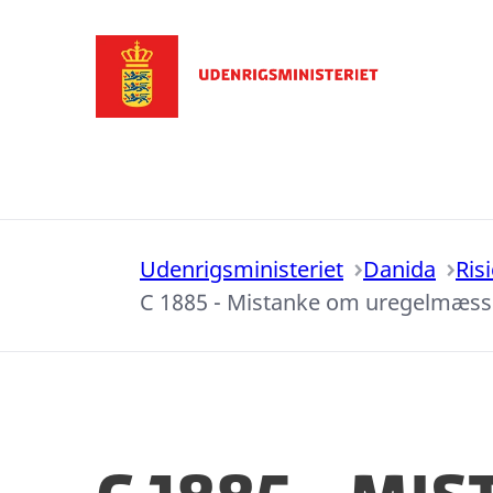
Gå til forsiden
Udenrigsministeriet
Danida
Ris
C 1885 - Mistanke om uregelmæssi