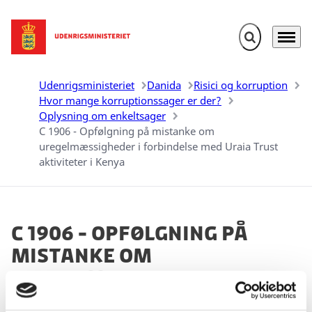
Fold søgefelt u
Menu
Gå til forsiden
Udenrigsministeriet
Danida
Risici og korruption
Hvor mange korruptionssager er der?
Oplysning om enkeltsager
C 1906 - Opfølgning på mistanke om
uregelmæssigheder i forbindelse med Uraia Trust
aktiviteter i Kenya
C 1906 - Opfølgning på
mistanke om
uregelmæssigheder i
forbindelse med Uraia