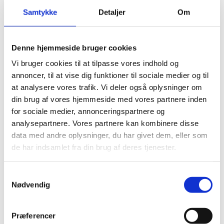
Trust aktiviteter i Kenya
Samtykke
Detaljer
Om
02.12.2025
Denne hjemmeside bruger cookies
Vi bruger cookies til at tilpasse vores indhold og
annoncer, til at vise dig funktioner til sociale medier og til
at analysere vores trafik. Vi deler også oplysninger om
Del på Facebook
Del på X (Twitter)
Del på LinkedIn
din brug af vores hjemmeside med vores partnere inden
for sociale medier, annonceringspartnere og
analysepartnere. Vores partnere kan kombinere disse
data med andre oplysninger, du har givet dem, eller som
Sagsnr.:
C 1906
de har indsamlet fra din brug af deres tjenester.
Dato for offentliggørelse:
02-12-2025
S
Rigsrevisionen informeres løbende om enkeltsager
Nødvendig
a
bl.a. via abonnement på denne side og en samlet
m
årsoversigt
t
Præferencer
y