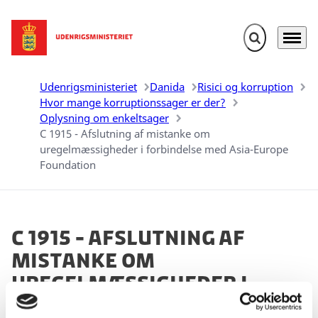
Fold søgefelt u
Menu
Gå til forsiden
Udenrigsministeriet
Danida
Risici og korruption
Hvor mange korruptionssager er der?
Oplysning om enkeltsager
C 1915 - Afslutning af mistanke om
uregelmæssigheder i forbindelse med Asia-Europe
Foundation
C 1915 - Afslutning af
mistanke om
uregelmæssigheder i
forbindelse med Asia-