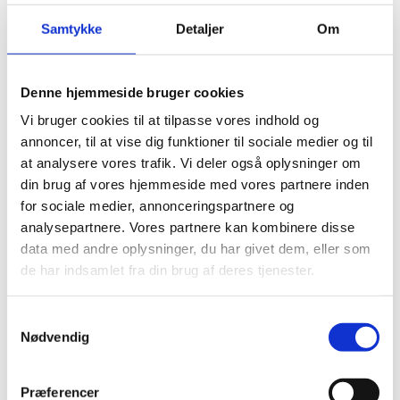
Europe Foundation
Samtykke
Detaljer
Om
21.10.2024
Denne hjemmeside bruger cookies
Vi bruger cookies til at tilpasse vores indhold og
annoncer, til at vise dig funktioner til sociale medier og til
Del på Facebook
Del på X (Twitter)
Del på LinkedIn
at analysere vores trafik. Vi deler også oplysninger om
din brug af vores hjemmeside med vores partnere inden
for sociale medier, annonceringspartnere og
analysepartnere. Vores partnere kan kombinere disse
data med andre oplysninger, du har givet dem, eller som
Sagsnr.:
C 1915
de har indsamlet fra din brug af deres tjenester.
Dato for offentliggørelse:
21
-10-2024
S
Rigsrevisionen underrettes som udgangspunkt
Nødvendig
a
kvartalsvist om de løbende sager.
m
t
Afsluttet sag:
Ja
Præferencer