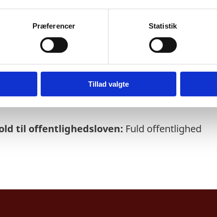
Præferencer
Statistik
else:
03-11-2025
rmeres løbende om enkeltsager bl.a. via abo
soversigt
Tillad valgte
ld til offentlighedsloven:
Fuld offentlighed