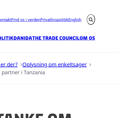
ontakt
Find os i verden
Privatlivspolitik
English
Fold søgefelt ud
litik
Danida
The Trade Council
Om os
er der?
Oplysning om enkeltsager
partner i Tanzania