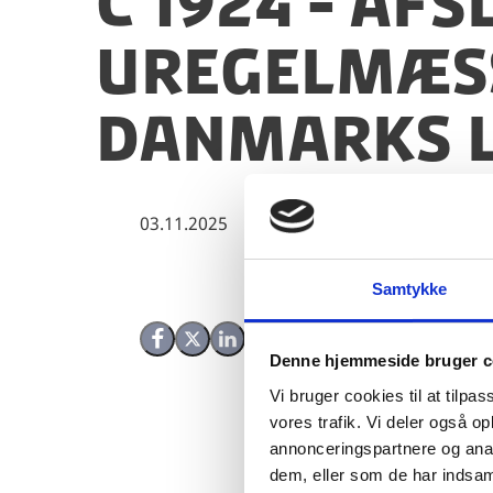
C 1924 - Af
uregelmæss
Danmarks l
03.11.2025
Samtykke
Del på Facebook
Del på X (Twitter)
Del på LinkedIn
Denne hjemmeside bruger c
Vi bruger cookies til at tilpas
vores trafik. Vi deler også 
annonceringspartnere og anal
dem, eller som de har indsaml