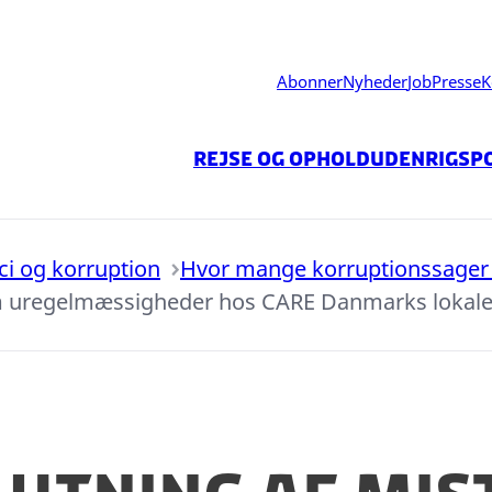
Abonner
Nyheder
Job
Presse
K
Rejse og ophold
Udenrigspo
ici og korruption
Hvor mange korruptionssager 
om uregelmæssigheder hos CARE Danmarks lokale 