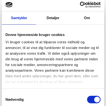
forbindelse med en
beløbsmodtager under
Foundation for Civil
Samtykke
Detaljer
Om
Society i Tanzania
Denne hjemmeside bruger cookies
14.11.2024
Vi bruger cookies til at tilpasse vores indhold og
annoncer, til at vise dig funktioner til sociale medier og til
at analysere vores trafik. Vi deler også oplysninger om
din brug af vores hjemmeside med vores partnere inden
Del på Facebook
Del på X (Twitter)
Del på LinkedIn
for sociale medier, annonceringspartnere og
analysepartnere. Vores partnere kan kombinere disse
data med andre oplysninger, du har givet dem, eller som
de har indsamlet fra din brug af deres tjenester.
Sagsnr.:
C 1926
S
Dato for offentliggørelse:
14
-11-2024
Nødvendig
a
m